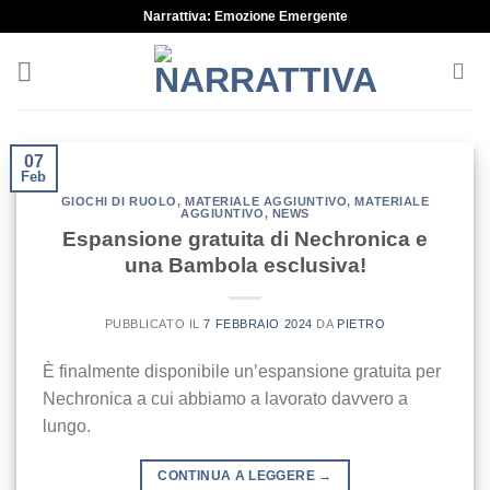
Skip
Narrattiva: Emozione Emergente
to
content
07
Feb
GIOCHI DI RUOLO
,
MATERIALE AGGIUNTIVO
,
MATERIALE
AGGIUNTIVO
,
NEWS
Espansione gratuita di Nechronica e
una Bambola esclusiva!
PUBBLICATO IL
7 FEBBRAIO 2024
DA
PIETRO
È finalmente disponibile un’espansione gratuita per
Nechronica a cui abbiamo a lavorato davvero a
lungo.
CONTINUA A LEGGERE
→