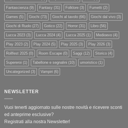
Fantascienza
(9)
Fantasy
(31)
Folklore
(3)
Fumetti
(2)
Games
(5)
Giochi
(73)
Giochi al tavolo
(66)
Giochi dal vivo
(3)
Giochi di Ruolo
(27)
Gotico
(22)
Horror
(31)
Libro
(56)
Lucca 2023
(3)
Lucca 2024
(4)
Lucca 2025
(1)
Medioevo
(4)
Play 2023
(2)
Play 2024
(5)
Play 2025
(3)
Play 2026
(3)
Rollfest 2025
(0)
Room Escape
(0)
Saggi
(12)
Storico
(4)
Supereroi
(1)
Tabellone e segnalini
(10)
umoristico
(1)
Uncategorized
(3)
Vampiri
(6)
NEWSLETTER
Vuoi tenerti aggiornato sulle nostre novità e ricevere sconti
ed anteprime esclusive?
Registrati alla nostra Newsletter!