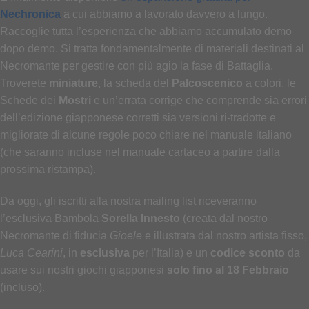
Nechronica
a cui abbiamo a lavorato davvero a lungo.
Raccoglie tutta l’esperienza che abbiamo accumulato demo
dopo demo. Si tratta fondamentalmente di materiali destinati al
Necromante per gestire con più agio la fase di Battaglia.
Troverete
miniature
, la scheda del
Palcoscenico
a colori, le
Schede dei
Mostri
e un’errata corrige che comprende sia errori
dell’edizione giapponese corretti sia versioni ri-tradotte e
migliorate di alcune regole poco chiare nel manuale italiano
(che saranno incluse nel manuale cartaceo a partire dalla
prossima ristampa).
Da oggi, gli iscritti alla nostra mailing list riceveranno
l’esclusiva Bambola
Sorella Innesto
(creata dal nostro
Necromante di fiducia
Gioele
e illustrata dal nostro artista fisso,
Luca Cearini
, in
esclusiva
per l’Italia) e un
codice sconto
da
usare sui nostri giochi giapponesi
solo fino al 18 Febbraio
(incluso).