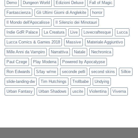
Demo
Dungeon World
Edizioni Deluxe
Fall of Magic
Fantascienza
Gli Ultimi Giorni di Anglekite
horror
Il Mondo dell'Apocalisse
Il Silenzio dei Minotauri
Indie GdR Palace
La Creatura
Live
Lovecraftesque
Lucca
Lucca Comics & Games 2018
Massive
Materiale Aggiuntivo
Mille Anni da Vampiro
Narrattiva
Natale
Nechronica
Paul Czege
Play Modena
Powered by Apocalypse
Ron Edwards
S/lay w/me
seconde pelli
second skins
Silkie
slide-landing-dw
Tim Hutchings
Trollbabe
Undying
Urban Fantasy
Urban Shadows
uscite
Violentina
Viverna