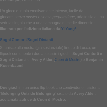
Un gioco di ruolo emotivamente intenso, facile da
giocare,
senza master e senza preparazione
, adatto sia a una
seduta singola che a una campagna di medie dimensioni.
Illustrato per l’edizione italiana da
Yi Yang!
Sogni Contorti/Sogni Distanti
Si unisce alla nostra (già sostanziale) lineup di Lucca, un
flipook contenente i due attesissimi giochi,
Sogni Contorti e
Sogni Distanti
, di
Avery Alder
(
Cuori di Mostro
) e
Benjamin
Rosenbaum
!
Due giochi
in un unico flip-book che condividono il sistema
“
Belonging Outside Belonging
” creato da
Avery Alder,
acclamata autrice di Cuori di Mostro
.