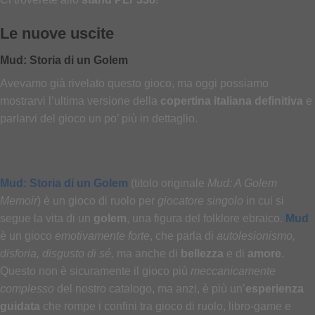
Le nuove uscite
Mud: Storia di un Golem
Avevamo già rivelato questo gioco, ma oggi possiamo
mostrarvi l’ultima versione della
copertina italiana definitiva
e
parlarvi del gioco un po’ più in dettaglio.
Mud: Storia di un Golem
(titolo originale
Mud: A Golem
Memoir
) è un gioco di ruolo per
giocatore singolo
in cui si
segue la vita di un
golem
, una figura del folklore ebraico.
Mud
è un gioco
emotivamente forte
, che parla di
autolesionismo,
disforia, disgusto di sé,
ma anche di
bellezza
e di
amore
.
Questo non è sicuramente il gioco più
meccanicamente
complesso
del nostro catalogo, ma anzi, è più un’
esperienza
guidata
che rompe i confini tra gioco di ruolo, libro-game e