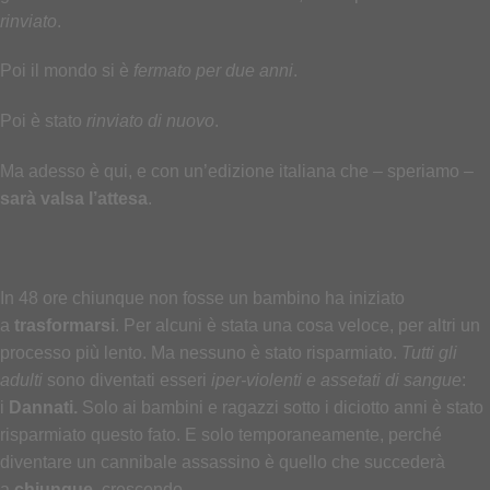
rinviato
.
Poi il mondo si è
fermato per due anni
.
Poi è stato
rinviato di nuovo
.
Ma adesso è qui, e con un’edizione italiana che – speriamo –
sarà valsa l’attesa
.
In 48 ore chiunque non fosse un bambino ha iniziato
a
trasformarsi
. Per alcuni è stata una cosa veloce, per altri un
processo più lento. Ma nessuno è stato risparmiato.
Tutti gli
adulti
sono diventati esseri
iper-violenti e assetati di sangue
:
i
Dannati.
Solo ai bambini e ragazzi sotto i diciotto anni è stato
risparmiato questo fato. E solo temporaneamente, perché
diventare un cannibale assassino è quello che succederà
a
chiunque
, crescendo.