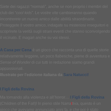
Siete dei ragazzi “normali”, anche se non proprio i membri del
club dei “
cool kids
”. Le vostre vite cambieranno quando
incontrerete un nuovo amico dalle abilità straordinarie.
Proteggete il vostro amico, indagate su misteriosi inseguitori e
scoprirete la verità sugli strani eventi che stanno sconvolgendo
il vicinato. E magari anche su voi stessi.
A Casa per Cena
è un gioco che racconta una di quelle storie
relativamente leggere, un poco fiabesche, piene di avventura e
Sense of Wonder
di cui tutti in redazione siamo grandi
appassionati.
Illustrato per l’edizione italiana da
Sara Natucci!
I Figli della Rovina
Ma tornando alla violenza e all’horror…
I Figli della Rovina
(Children of the Fall)! In pieno stile Narra
t
tiva, questo è un
gioco che avevamo annunciato anni fa, e che poi è stato