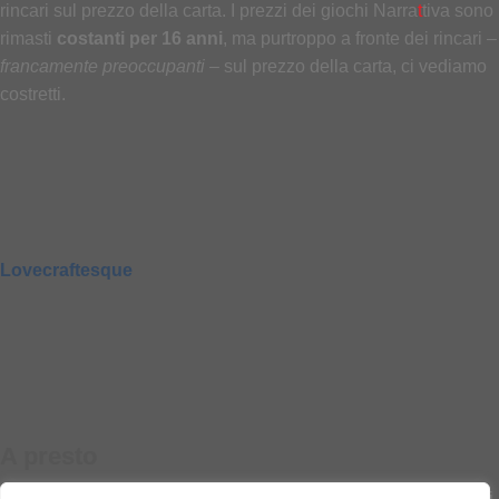
rincari sul prezzo della carta. I prezzi dei giochi Narra
t
tiva sono
rimasti
costanti per
16 anni
, ma purtroppo a fronte dei rincari –
francamente preoccupanti
– sul prezzo della carta, ci vediamo
costretti.
Lovecraftesque
A presto
Non vediamo l’ora di tornare a Lucca, e speriamo di incontrarvi