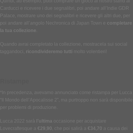
Quindi, ad esempio, puoi comprare un gioco al nostro stand al
Carducci e ricevere i due segnalibri, poi andare all’Indie GDR
Palace, mostrare uno dei segnalibri e ricevere gli altri due, per
poi andare all’angolo Nechronica di Japan Town e
completare
la tua collezione
.
Quando avrai completato la collezione, mostracela sui social
taggandoci,
ricondivideremo tutti
molto volentieri!
Ristampe
*In precedenza, avevamo annunciato come ristampa per Lucca
“Il Mondo dell’Apocalisse 2”, ma purtroppo non sarà disponibile
per problemi di produzione.
Lucca 2022 sarà
l’ultima
occasione per acquistare
Lovecraftesque a
€29,90
, che poi salirà a
€34,70
a causa dei