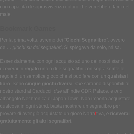
o in capacità di sopravvivenza coloro che vorrebbero farci del
male.
Bookmark Games
Per la prima volta, avremo dei “
Giochi Segnalibro
“, ovvero
dei…
giochi su dei segnalibri
. Si spiegava da solo, mi sa.
Essenzialmente, con ogni acquisto ad uno dei nostri stand,
riceverai in
regalo
uno o due segnalibri con sopra scritte le
regole di un semplice gioco che si può fare con un
qualsiasi
libro
. Sono
cinque giochi diversi
,
due
saranno disponibili al
nostro stand al Carducci,
due
all’Indie GDR Palace, e
uno
all’angolo Nechronica di Japan Town. Non importa acquistare
qualcosa in ogni stand, basta mostrare un segnalibro per
provare di aver già acquistato un gioco Narra
t
tiva, e
riceverai
gratuitamente gli altri segnalibri
.