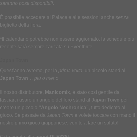
saranno posti disponibili
.
È possibile accedere al Palace e alle sessioni anche
senza
biglietto della fiera.
*Il calendario potrebbe non essere aggiornato, la schedule più
recente sarà sempre caricata su Eventbrite.
Japan Town
Quest’anno avremo, per la
prima volta
, un piccolo stand al
Japan Town
…
più o meno
.
Il nostro distributore,
Manicomix
, è stato così gentile da
lasciarci usare un angolo del loro stand al
Japan Town
per
creare un piccolo
“Angolo Nechronica”
, tutto dedicato al
gioco. Se passate da
Japan Town
e volete toccare con mano il
nostro primo gioco giapponese, venite a fare un saluto!
Ci troverete allo
stand PLF338
!