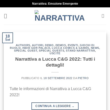
Skip
Narrattiva: Emozione Emergente
to
content
18
Set
AUTHORS
,
AUTORI
,
DEMO
,
DEMOS
,
EVENTI
,
GIOCHI DI
RUOLO
,
INDIE GDR PALACE
,
LUCCA COMICS & GAMES
,
NEWS
,
SPECIAL GUEST
,
SPECIAL GUESTS
,
STAND NARRATTIVA
,
USCITE
Narrattiva a Lucca C&G 2022: Tutti i
dettagli!
PUBBLICATO IL
18 SETTEMBRE 2022
DA
PIETRO
Tutte le informazioni di Narrattiva a Lucca C&G
2022!
CONTINUA A LEGGERE
→