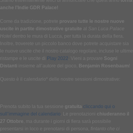
Siamo estremamente felici di annunciare che quest’anno
torna
anche l’Indie GDR Palace!
Come da tradizione, potrete
provare tutte le nostre nuove
uscite in partite dimostrative gratuite
al
San Luca Palace
Hotel
dentro le mura di Lucca, per tutta la durata della fiera.
Inoltre, troverete un piccolo banco dove potrete acquistare sia
le nuove uscite che il nostro catalogo regolare, incluse le ultime
ristampe e le uscite di
Play 2022
. Vieni a provare
Sogni
Distanti
insieme all’autore del gioco,
Benjamin Rosenbaum
!
Questo è il calendario* delle nostre sessioni dimostrative:
Prenota subito la tua sessione
gratuita
cliccando qui o
sull’immagine del calendario
. Le prenotazioni
chiuderanno il
27 Ottobre
, ma durante i giorni di fiera sarà possibile
presentarsi in loco e prenotarsi di persona,
fintanto che ci