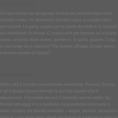
Sogni Contorti:
Un’apocalisse sta spingendo sempre più persone fuori dalla
Società intatta. Un Maelstorm psichico ulula ai margini della
percezione. Le gang vagano per le lande desolate e la scarsità
sta diventando la norma. Ci siamo uniti per formare un’enclave
queer, un posto dove vivere, dormire e, si spera, guarire. Cosa
si nasconde tra le macerie? Per questo affiatato gruppo queer,
potrebbe essere un’utopia?
Sogni Distanti:
Nelle città è iniziata la rivoluzione industriale. Prussia, Russia
e gli Asburgo hanno divorato le piccole nazioni che li
separavano. Circondati da una Cristianità spesso ostile, da
foreste selvagge in cui qualsiasi cosa potrebbe insinuarsi e
dalle creature del Mondo invisibile – angeli, demoni, fantasmi e
dybbuk – noi ebrei dello shtetl cerchiamo di superare in astuzia