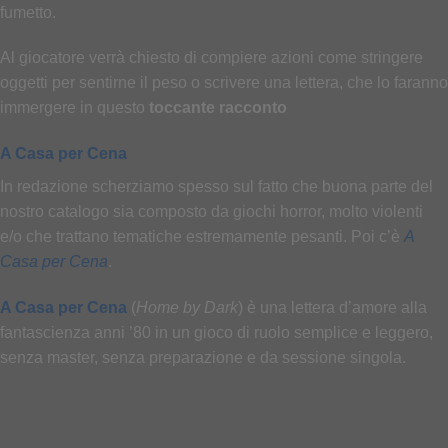
fumetto.
Al giocatore verrà chiesto di compiere azioni come stringere
oggetti per sentirne il peso o scrivere una lettera, che lo faranno
immergere in questo
toccante racconto
A Casa per Cena
In redazione scherziamo spesso sul fatto che buona parte del
nostro catalogo sia composto da giochi horror, molto violenti
e/o che trattano tematiche estremamente pesanti. Poi c’è
A
Casa per Cena
.
A Casa per Cena
(
Home by Dark
) è una lettera d’amore alla
fantascienza anni ’80 in un gioco di ruolo semplice e leggero,
senza master, senza preparazione e da sessione singola.