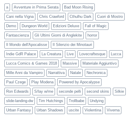
a
Avventure in Prima Serata
Bad Moon Rising
Cani nella Vigna
Chris Crawford
Cthulhu Dark
Cuori di Mostro
Demo
Dungeon World
Edizioni Deluxe
Fall of Magic
Fantascienza
Gli Ultimi Giorni di Anglekite
horror
Il Mondo dell'Apocalisse
Il Silenzio dei Minotauri
Indie GdR Palace
La Creatura
Live
Lovecraftesque
Lucca
Lucca Comics & Games 2018
Massive
Materiale Aggiuntivo
Mille Anni da Vampiro
Narrattiva
Natale
Nechronica
Paul Czege
Play Modena
Powered by Apocalypse
Ron Edwards
S/lay w/me
seconde pelli
second skins
Silkie
slide-landing-dw
Tim Hutchings
Trollbabe
Undying
Urban Fantasy
Urban Shadows
uscite
Violentina
Viverna