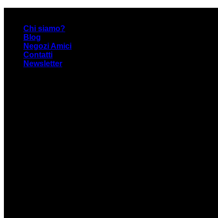
Skip
Narrattiva: Emozione Emergente
to
Chi siamo?
content
Blog
Negozi Amici
Contatti
Newsletter