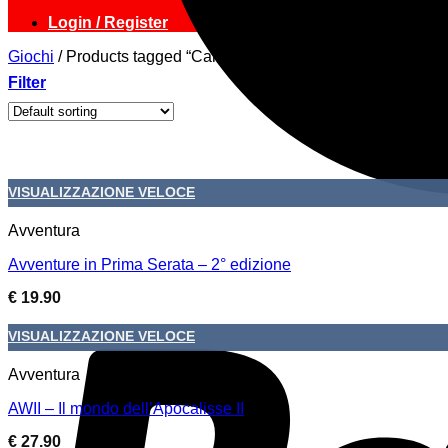
Login / Register
Giochi
/
Products tagged “Campagna”
Filter
VISUALIZZAZIONE VELOCE
Avventura
Avventure in Prima Serata – 2° edizione
€
19.90
VISUALIZZAZIONE VELOCE
Avventura
AWII – Il mondo dell’Apocalisse II
€
27.90