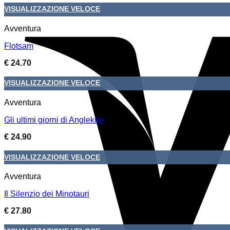
VISUALIZZAZIONE VELOCE
Avventura
Flotsam
€
24.70
VISUALIZZAZIONE VELOCE
Avventura
Gli ultimi giorni di Anglekite
€
24.90
VISUALIZZAZIONE VELOCE
Avventura
Il Silenzio dei Minotauri
€
27.80