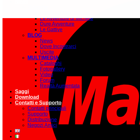
News
Rubriche
Aggiornamenti & News
Le Avventure di Michele
Dure Avventure
Le Gattive
BLOG
News
Dove Incontrarci
Uscite
MULTIMEDIA
Cataloghi
Fotogallery
Video
Forum
Realtà Aumentata
Saggi
Download
Contatti e Supporto
Contatti principali
Supporto
Distribuzione
Negozi Amici