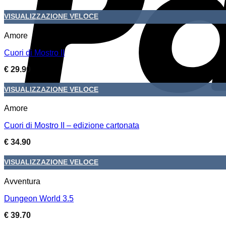
VISUALIZZAZIONE VELOCE
Amore
Cuori di Mostro II
€
29.90
VISUALIZZAZIONE VELOCE
Amore
Cuori di Mostro II – edizione cartonata
€
34.90
VISUALIZZAZIONE VELOCE
Avventura
Dungeon World 3.5
€
39.70