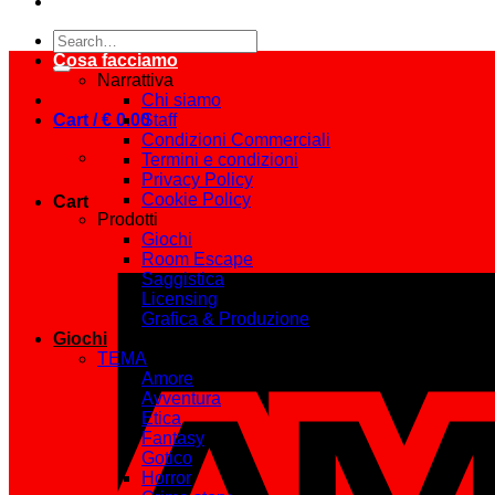
Search
for:
Cosa facciamo
Narrattiva
Chi siamo
Cart /
€
0.00
Staff
Condizioni Commerciali
Termini e condizioni
Privacy Policy
Cookie Policy
Cart
Prodotti
Giochi
Room Escape
Saggistica
Licensing
Grafica & Produzione
Giochi
TEMA
Amore
Avventura
Etica
Fantasy
Gotico
Horror