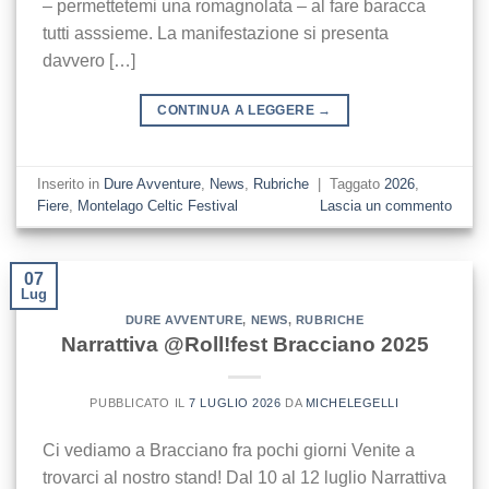
– permettetemi una romagnolata – al fare baracca
tutti asssieme. La manifestazione si presenta
davvero […]
CONTINUA A LEGGERE
→
Inserito in
Dure Avventure
,
News
,
Rubriche
|
Taggato
2026
,
Fiere
,
Montelago Celtic Festival
Lascia un commento
07
Lug
DURE AVVENTURE
,
NEWS
,
RUBRICHE
Narrattiva @Roll!fest Bracciano 2025
PUBBLICATO IL
7 LUGLIO 2026
DA
MICHELEGELLI
Ci vediamo a Bracciano fra pochi giorni Venite a
trovarci al nostro stand! Dal 10 al 12 luglio Narrattiva