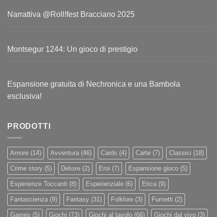
Narrattiva @Roll!fest Bracciano 2025
Montsegur 1244: Un gioco di prestigio
Espansione gratuita di Nechronica e una Bambola
esclusiva!
PRODOTTI
Amore
(14)
Avventura
(46)
Cards
(4)
Carte
(7)
Classici
(18)
Crime story
(5)
Deluxe
(2)
Eroi
(7)
Espansione gioco
(5)
Esperienze Toccanti
(8)
Esperienziale
(6)
Etica
(9)
Fantascienza
(9)
Fantasy
(31)
Folklore
(3)
Fumetti
(2)
Games
(5)
Giochi
(73)
Giochi al tavolo
(66)
Giochi dal vivo
(3)