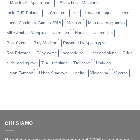
Il Mondo dell'Apocalisse
Il Silenzio dei Minotauri
Indie GdR Palace
La Creatura
Live
Lovecraftesque
Lucca
Lucca Comics & Games 2018
Massive
Materiale Aggiuntivo
Mille Anni da Vampiro
Narrattiva
Natale
Nechronica
Paul Czege
Play Modena
Powered by Apocalypse
Ron Edwards
S/lay w/me
seconde pelli
second skins
Silkie
slide-landing-dw
Tim Hutchings
Trollbabe
Undying
Urban Fantasy
Urban Shadows
uscite
Violentina
Viverna
CHI SIAMO