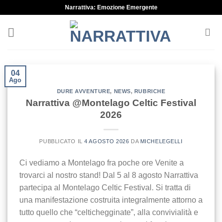
Skip
Narrattiva: Emozione Emergente
to
content
04
Ago
DURE AVVENTURE
,
NEWS
,
RUBRICHE
Narrattiva @Montelago Celtic Festival
2026
PUBBLICATO IL
4 AGOSTO 2026
DA
MICHELEGELLI
Ci vediamo a Montelago fra poche ore Venite a
trovarci al nostro stand! Dal 5 al 8 agosto Narrattiva
partecipa al Montelago Celtic Festival. Si tratta di
una manifestazione costruita integralmente attorno a
tutto quello che “celtichegginate”, alla convivialità e