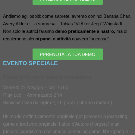
Andiamo agli ospiti: come saprete, avremo con noi Banana Chan, 
Avery Alder e – a sorpresa – Tobias “Vi Aker Jeep” Wrigstadt. 
Non solo le autrici faranno 
demo praticamente a nastro,
 ma ci 
regaleranno alcuni 
panel o attività
 davvero “succose”
PPRENOTA LA TUA DEMO
EVENTO SPECIALE
Falso d’Autore lettura interattiva
Venerdì 22 Maggio – ore 16.00
Play Lab – Ammezzato Z14
Bananna Chan (in inglese, 20 posti, pubblico maturo)
Un modo definitivamente originale per provare un journaling
game altrettanto originale. Falso d’Autore (Forgery) è un
piccolo capolavoro che unisce journaling game, libri-gioco e