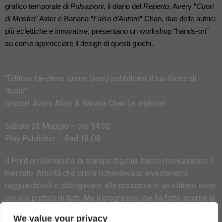
grafico temporale di 
Pulsazioni
, il diario del 
Reperto
. Avery “
Cuori 
di Mostro
” Alder e Banana “
Falso d’Autore
” Chan, due delle autrici 
più eclettiche e innovative, presentano un workshop “hands-on” 
su come approcciare il design di questi giochi. 
“Editore fai-da-te: come (auto) pubblicare il tuo Gioco di
Ruolo”
relatori: Avery Alder & Banana Chan (in inglese)
Sabato 23 Maggio – ore 14.30
Play Publisher – Pad.18 O8
Il Print on Demand e la stampa digitale hanno rivoluzionato il
mercato. Attività che prima richiedevano investimenti
ragguardevoli e obbligavano alla presenza di un editore sono
ora alla portata di tutti. Ma il progresso che ha fatto sparire la
necessità di capitali non ha fatto sparire il lavoro necessario
We value your privacy