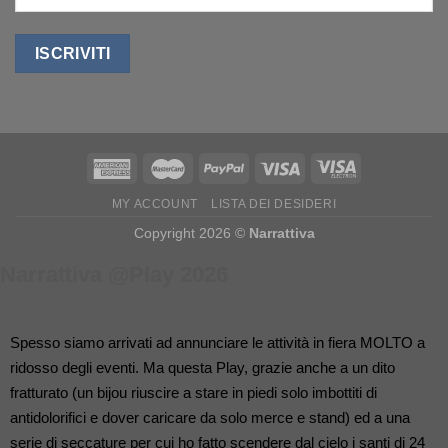
MY ACCOUNT
LISTA DEI DESIDERI
Copyright 2026 ©
Narrattiva
Narrattiva @Play 2026
Spesso siamo arrivati ad annunciare le attività in fiera MOLTO a 
ridosso degli eventi. Ma questa Play, grazie anche a un dito 
fratturato (un bijou riuscire a stare in piedi solo imbottiti di 
antidolorifici e dover caricare da solo merce e stand) ed a una 
serie di seccature per cui ho fatto scendere dal cielo i santi di 24 