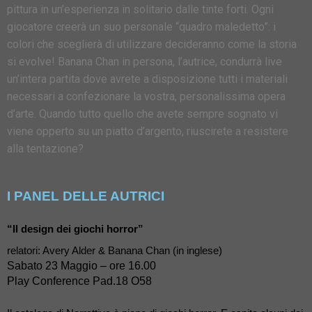
pittura in un’esperienza in solitario dalle tinte forti. Ogni
giocatore creerà un suo personale “quadro maledetto”: i
colori che sceglierà di utilizzare decideranno come la storia
si evolve! Banana Chan in persona, l’autrice, condurrà live
un’intera partita dove avrete a disposizione tutti i materiali
necessari a confezionare la vostra, personalissima opera
d’arte. Quando tutto quello che avete sempre sognato vi
viene opperto su un piatto d’argento, riuscirete a resistere
alla tentazione?
I PANEL DELLE AUTRICI
“Il design dei giochi horror”
relatori: Avery Alder & Banana Chan (
in inglese)
Sabato 23 Maggio – ore 16.00
Play Conference Pad.18 O58