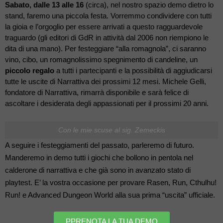
Sabato, dalle 13 alle 16
 (circa), nel nostro spazio demo dietro lo 
stand, faremo una piccola festa. Vorremmo condividere con tutti 
la gioia e l’orgoglio per essere arrivati a questo ragguardevole 
traguardo (gli editori di GdR in attività dal 2006 non riempiono le 
dita di una mano). Per festeggiare “alla romagnola”, ci saranno 
vino, cibo, un romagnolissimo spegnimento di candeline, un 
piccolo regalo
 a tutti i partecipanti e la possibilità di aggiudicarsi 
tutte le uscite di Narrattiva dei prossimi 12 mesi. Michele Gelli, 
fondatore di Narrattiva, rimarrà disponibile e sarà felice di 
ascoltare i desiderata degli appassionati per il prossimi 20 anni.
Con le mie scuse al sig. Zemeckis
A seguire i festeggiamenti del passato, parleremo di futuro. 
Manderemo in demo tutti i giochi che bollono in pentola nel 
calderone di narrattiva e che già sono in avanzato stato di 
playtest. E’ la vostra occasione per provare Rasen, Run, Cthulhu! 
Run! e Advanced Dungeon World alla sua prima “uscita” ufficiale. 
PPRENOTA LA TUA DEMO