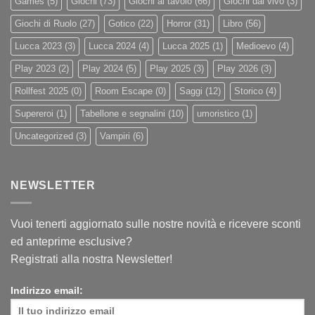
Games
(5)
Giochi
(73)
Giochi al tavolo
(66)
Giochi dal vivo
(3)
Giochi di Ruolo
(27)
Gotico
(22)
Horror
(31)
Libro
(56)
Lucca 2023
(3)
Lucca 2024
(4)
Lucca 2025
(1)
Medioevo
(4)
Play 2023
(2)
Play 2024
(5)
Play 2025
(3)
Play 2026
(3)
Rollfest 2025
(0)
Room Escape
(0)
Saggi
(12)
Storico
(4)
Supereroi
(1)
Tabellone e segnalini
(10)
umoristico
(1)
Uncategorized
(3)
Vampiri
(6)
NEWSLETTER
Vuoi tenerti aggiornato sulle nostre novità e ricevere sconti
ed anteprime esclusive?
Registrati alla nostra Newsletter!
Indirizzo email: