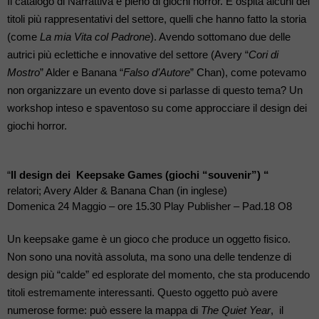
Il catalogo di Narrattiva è pieno di giochi horror. E ospita alcuni dei 
titoli più rappresentativi del settore, quelli che hanno fatto la storia 
(come 
La mia Vita col Padrone
). Avendo sottomano due delle 
autrici più eclettiche e innovative del settore (Avery “
Cori di 
Mostro
” Alder e Banana “
Falso d’Autore
” Chan), come potevamo 
non organizzare un evento dove si parlasse di questo tema? Un 
workshop inteso e spaventoso su come approcciare il design dei 
giochi horror. 
“
Il design dei  Keepsake Games (giochi “souvenir”) “
relatori; Avery Alder & Banana Chan (
in inglese)
Domenica 24 Maggio – ore 15.30 Play Publisher – Pad.18 O8
Un keepsake game è un gioco che produce un oggetto fisico. 
Non sono una novità assoluta, ma sono una delle tendenze di 
design più “calde” ed esplorate del momento, che sta producendo 
titoli estremamente interessanti. Questo oggetto può avere 
numerose forme: può essere la mappa di 
The Quiet Year
,  il 