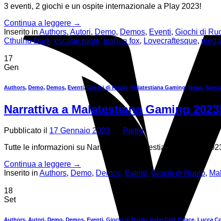
3 eventi, 2 giochi e un ospite internazionale a Play 2023!
Continua a leggere
→
Inserito in
Authors
,
Autori
,
Demo
,
Demos
,
Eventi
,
Giochi di Ru
Cthulhu Dark
,
escape room
,
joshua fox
,
Lovecraftesque
,
mega
17
Gen
Authors
,
Demo
,
Demos
,
Eventi
,
Giochi di Ruolo
,
Malatestiana Gaming
,
News
,
Speci
Narrattiva a Malatestiana Gaming 2023
Pubblicato il
17 Gennaio 2023
da
Pietro
Tutte le informazioni su Narrattiva a Malatestiana Gaming 202
Continua a leggere
→
Inserito in
Authors
,
Demo
,
Demos
,
Eventi
,
Giochi di Ruolo
,
Mal
18
Set
Authors
,
Autori
,
Demo
,
Demos
,
Eventi
,
Giochi di Ruolo
,
Indie GdR Palace
,
Lucca C