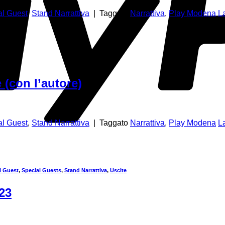
al Guest
,
Stand Narrattiva
|
Taggato
Narrattiva
,
Play Modena
L
 (con l’autore)
al Guest
,
Stand Narrattiva
|
Taggato
Narrattiva
,
Play Modena
L
l Guest
,
Special Guests
,
Stand Narrattiva
,
Uscite
023