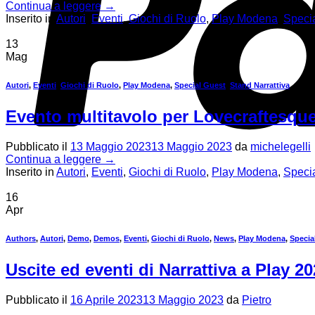
Continua a leggere
→
Inserito in
Autori
,
Eventi
,
Giochi di Ruolo
,
Play Modena
,
Speci
13
Mag
Autori
,
Eventi
,
Giochi di Ruolo
,
Play Modena
,
Special Guest
,
Stand Narrattiva
Evento multitavolo per Lovecraftesque
Pubblicato il
13 Maggio 2023
13 Maggio 2023
da
michelegelli
Continua a leggere
→
Inserito in
Autori
,
Eventi
,
Giochi di Ruolo
,
Play Modena
,
Speci
16
Apr
Authors
,
Autori
,
Demo
,
Demos
,
Eventi
,
Giochi di Ruolo
,
News
,
Play Modena
,
Specia
Uscite ed eventi di Narrattiva a Play 2
Pubblicato il
16 Aprile 2023
13 Maggio 2023
da
Pietro