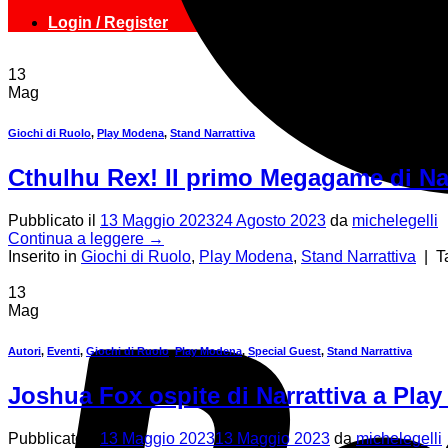
Login / Register
13
Mag
Giochi di Ruolo
,
Play Modena
,
Stand Narrattiva
Cthulhu Rex! Il primo Megagame di Nar
Pubblicato il
13 Maggio 2023
24 Agosto 2023
da
michelegelli
Continua a leggere
→
Inserito in
Giochi di Ruolo
,
Play Modena
,
Stand Narrattiva
|
T
13
Mag
Autori
,
Eventi
,
Giochi di Ruolo
,
Play Modena
,
Special Guest
,
Stand Narrattiva
Joshua Fox ospite di Narrattiva a Pla
Pubblicato il
13 Maggio 2023
13 Maggio 2023
da
michelegelli