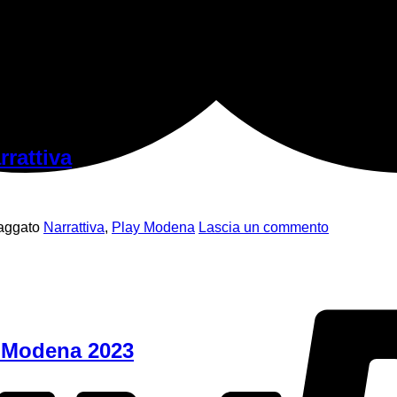
rattiva
aggato
Narrattiva
,
Play Modena
Lascia un commento
y Modena 2023