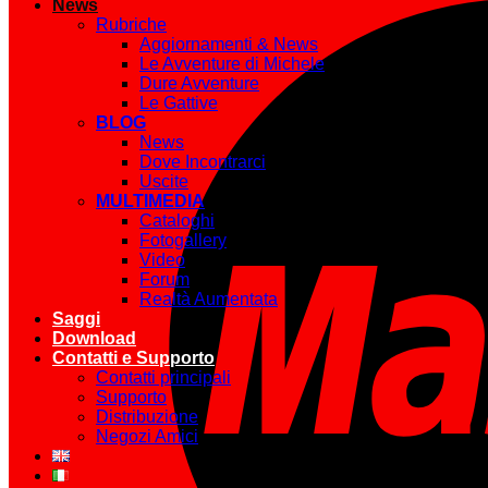
News
Rubriche
Aggiornamenti & News
Le Avventure di Michele
Dure Avventure
Le Gattive
BLOG
News
Dove Incontrarci
Uscite
MULTIMEDIA
Cataloghi
Fotogallery
Video
Forum
Realtà Aumentata
Saggi
Download
Contatti e Supporto
Contatti principali
Supporto
Distribuzione
Negozi Amici