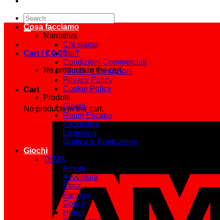
Search
for:
Cosa facciamo
Narrattiva
Chi siamo
Cart /
€
0.00
Staff
Condizioni Commerciali
No products in the cart.
Termini e condizioni
Privacy Policy
Cookie Policy
Cart
Prodotti
Giochi
No products in the cart.
Room Escape
Saggistica
Licensing
Grafica & Produzione
Giochi
TEMA
Amore
Avventura
Etica
Fantasy
Gotico
Horror