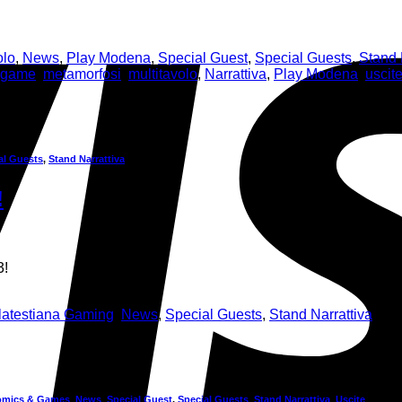
olo
,
News
,
Play Modena
,
Special Guest
,
Special Guests
,
Stand 
game
,
metamorfosi
,
multitavolo
,
Narrattiva
,
Play Modena
,
uscit
al Guests
,
Stand Narrattiva
!
3!
atestiana Gaming
,
News
,
Special Guests
,
Stand Narrattiva
|
T
omics & Games
,
News
,
Special Guest
,
Special Guests
,
Stand Narrattiva
,
Uscite