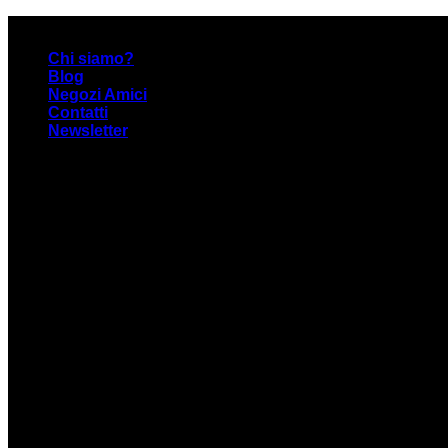
Skip
Narrattiva: Emozione Emergente
to
Chi siamo?
content
Blog
Negozi Amici
Contatti
Newsletter