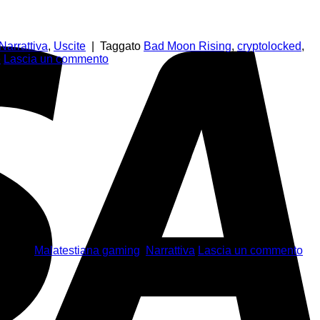
Narrattiva
,
Uscite
|
Taggato
Bad Moon Rising
,
cryptolocked
,
e
Lascia un commento
aggato
Malatestiana gaming
,
Narrattiva
Lascia un commento