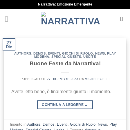
Skip
Narrattiva: Emozione Emergente
to
content
27
Dic
AUTHORS
,
DEMOS
,
EVENTI
,
GIOCHI DI RUOLO
,
NEWS
,
PLAY
MODENA
,
SPECIAL GUESTS
,
USCITE
Buone Feste da Narrattiva!
PUBBLICATO IL
27 DICEMBRE 2023
DA
MICHELEGELLI
Avete letto bene, è finalmente giunto il momento.
CONTINUA A LEGGERE
→
Inserito in
Authors
,
Demos
,
Eventi
,
Giochi di Ruolo
,
News
,
Play