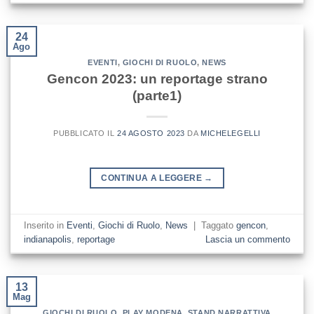
24
Ago
EVENTI
,
GIOCHI DI RUOLO
,
NEWS
Gencon 2023: un reportage strano
(parte1)
PUBBLICATO IL
24 AGOSTO 2023
DA
MICHELEGELLI
CONTINUA A LEGGERE
→
Inserito in
Eventi
,
Giochi di Ruolo
,
News
|
Taggato
gencon
,
indianapolis
,
reportage
Lascia un commento
13
Mag
GIOCHI DI RUOLO
,
PLAY MODENA
,
STAND NARRATTIVA