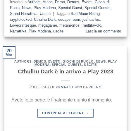
Inserito in
Authors
,
Autori
,
Demo
,
Demos
,
Eventi
,
Giochi di
Ruolo
,
News
,
Play Modena
,
Special Guest
,
Special Guests
,
Stand Narrattiva
,
Uscite
|
Taggato
Bad Moon Rising
,
cryptolocked
,
Cthulhu Dark
,
escape room
,
joshua fox
,
Lovecraftesque
,
megagame
,
metamorfosi
,
multitavolo
,
Narrattiva
,
Play Modena
,
uscite
Lascia un commento
20
Mar
AUTHORS
,
DEMOS
,
EVENTI
,
GIOCHI DI RUOLO
,
NEWS
,
PLAY
MODENA
,
SPECIAL GUESTS
,
USCITE
Cthulhu Dark è in arrivo a Play 2023
PUBBLICATO IL
20 MARZO 2023
DA
PIETRO
Avete letto bene, è finalmente giunto il momento.
CONTINUA A LEGGERE
→