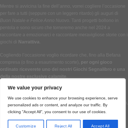
Mentre si avvicina la fine dell’anno, vorrei cogliere l’occasione
per fare a tutti (seppure con un leggero ritardo) gli auguri di
Buon Natale e Felice Anno Nuovo
. Tanti progetti bollono in
pentola e sono sicuro che torneremo anche nel 2024 a
raccontare a emozionarci e raccontare meravigliose storie con i
giochi di
Narrattiva
.
Cogliendo l’occasione voglio ricordare che, fino alla Befana
compresa (o fino a esaurimento scorte),
per ogni gioco
ordinato riceverete uno dei nostri Giochi Segnalibro e una
della nostre esclusive calamite
.
We value your privacy
Ancora, Auguri a tutti
We use cookies to enhance your browsing experience, serve
Il vostro affezionato vicino,
personalized ads or content, and analyze our traffic. By
clicking "Accept All", you consent to our use of cookies.
Customize
Reject All
Accept All