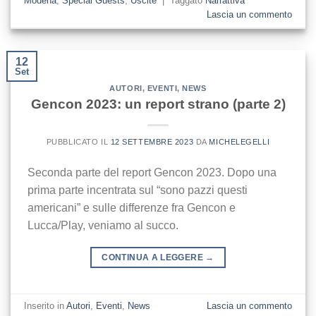
Modena
,
Special Guests
,
Uscite
|
Taggato
Narrattiva
Lascia un commento
12
Set
AUTORI
,
EVENTI
,
NEWS
Gencon 2023: un report strano (parte 2)
PUBBLICATO IL
12 SETTEMBRE 2023
DA
MICHELEGELLI
Seconda parte del report Gencon 2023. Dopo una
prima parte incentrata sul “sono pazzi questi
americani” e sulle differenze fra Gencon e
Lucca/Play, veniamo al succo.
CONTINUA A LEGGERE
→
Inserito in
Autori
,
Eventi
,
News
Lascia un commento