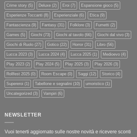
Crime story
(5)
Deluxe
(2)
Eroi
(7)
Espansione gioco
(5)
Esperienze Toccanti
(8)
Esperienziale
(6)
Etica
(9)
Fantascienza
(9)
Fantasy
(31)
Folklore
(3)
Fumetti
(2)
Games
(5)
Giochi
(73)
Giochi al tavolo
(66)
Giochi dal vivo
(3)
Giochi di Ruolo
(27)
Gotico
(22)
Horror
(31)
Libro
(56)
Lucca 2023
(3)
Lucca 2024
(4)
Lucca 2025
(1)
Medioevo
(4)
Play 2023
(2)
Play 2024
(5)
Play 2025
(3)
Play 2026
(3)
Rollfest 2025
(0)
Room Escape
(0)
Saggi
(12)
Storico
(4)
Supereroi
(1)
Tabellone e segnalini
(10)
umoristico
(1)
Uncategorized
(3)
Vampiri
(6)
NEWSLETTER
Vuoi tenerti aggiornato sulle nostre novità e ricevere sconti