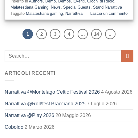
Inserito in
Authors
,
Demo
,
Demos
,
Eventi
,
Giochi di Ruolo
,
Malatestiana Gaming
,
News
,
Special Guests
,
Stand Narrattiva
|
Taggato
Malatestiana gaming
,
Narrattiva
Lascia un commento
1
2
3
4
…
14
ARTICOLI RECENTI
Narrattiva @Montelago Celtic Festival 2026
4 Agosto 2026
Narrattiva @Roll!fest Bracciano 2025
7 Luglio 2026
Narrattiva @Play 2026
20 Maggio 2026
Coboldo
2 Marzo 2026