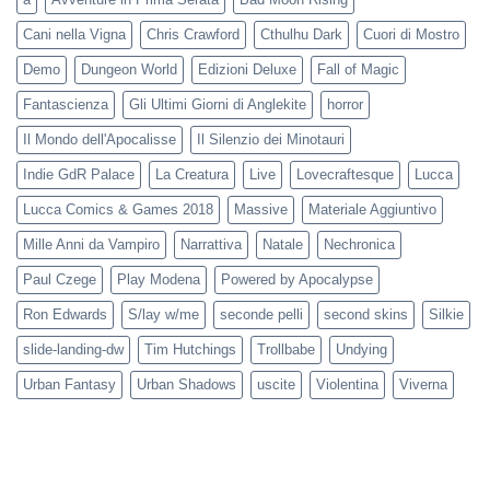
Cani nella Vigna
Chris Crawford
Cthulhu Dark
Cuori di Mostro
Demo
Dungeon World
Edizioni Deluxe
Fall of Magic
Fantascienza
Gli Ultimi Giorni di Anglekite
horror
Il Mondo dell'Apocalisse
Il Silenzio dei Minotauri
Indie GdR Palace
La Creatura
Live
Lovecraftesque
Lucca
Lucca Comics & Games 2018
Massive
Materiale Aggiuntivo
Mille Anni da Vampiro
Narrattiva
Natale
Nechronica
Paul Czege
Play Modena
Powered by Apocalypse
Ron Edwards
S/lay w/me
seconde pelli
second skins
Silkie
slide-landing-dw
Tim Hutchings
Trollbabe
Undying
Urban Fantasy
Urban Shadows
uscite
Violentina
Viverna