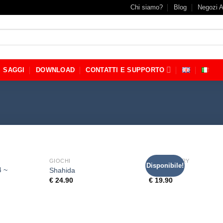
Chi siamo?
Blog
Negozi A
SAGGI
DOWNLOAD
CONTATTI E SUPPORTO
GIOCHI
CRIME STORY
Disponibile!
4 ~
Shahida
Spione
€
24.90
€
19.90