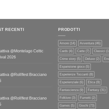
ST RECENTI
PRODOTTI
Amore
(14)
Avventura
(46)
attiva @Montelago Celtic
Cards
(4)
Carte
(7)
Classici
(1
ival 2026
Crime story
(5)
Deluxe
(2)
Ero
Espansione gioco
(5)
attiva @Roll!fest Bracciano
Esperienze Toccanti
(8)
5
Esperienziale
(6)
Etica
(9)
Fantascienza
(9)
Fantasy
(31)
Folklore
(3)
Fumetti
(2)
attiva @Roll!fest Bracciano
5
Games
(5)
Giochi
(73)