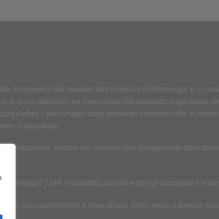
atto, la vicenda dell’assedio alla Fortezza di Montsegur e la cadu
di gioco semplice ed essenziale che partendo dagli stessi elem
ortezza cadrà). I personaggi degli assediati prendono vita in manie
nto vi aspettiate.
ella situazione, mentre nel castello ogni protagonista deve trovar
e
 Montsegur 1244 si caratterizza anche per gli accattivanti mate
eano incessantemente il tema di una storia epica e tragica. Qu