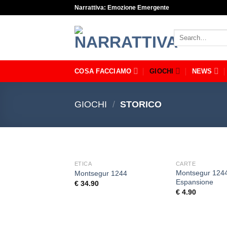
Skip
Narrattiva: Emozione Emergente
to
content
Search
for:
COSA FACCIAMO
GIOCHI
NEWS
GIOCHI
/
STORICO
ETICA
CARTE
Montsegur 124
Montsegur 1244
Espansione
€
34.90
€
4.90