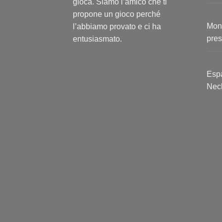
gioca. Siamo l’amico che ti
propone un gioco perché
Mont
l’abbiamo provato e ci ha
pres
entusiasmato.
Espa
Nec
escl