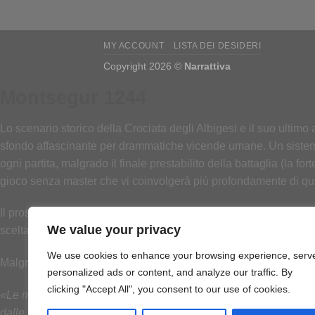
MY ACCOUNT
LISTA DEI DESIDERI
Copyright 2026 ©
Narrattiva
Montsegur 1244
Lo scenario storico della Crociata degli Albigesi e il suo ultimo 
sfondo affascinante per drammatiche vicende umane. Un sistema 
ogni partita, malgrado il finale prestabilito della battaglia (la f
gioco senza master che vi coinvolgerà più profondamente di qua
Il proseguire dell’assedio segna inesorabilmente il precipitare d
We value your privacy
scelta fatidica del finale: abiura o rogo?
We use cookies to enhance your browsing experience, serv
Malgrado l’enfasi posta su narrazione e coinvolgimento emotivo,
personalized ads or content, and analyze our traffic. By
clicking "Accept All", you consent to our use of cookies.
«Le meccaniche semplici ma innovative di questo gioco sottolin
dalle vostre scelte. Questo è un gran gioco!»