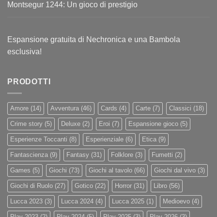
Montsegur 1244: Un gioco di prestigio
Espansione gratuita di Nechronica e una Bambola
esclusiva!
PRODOTTI
Amore
(14)
Avventura
(46)
Cards
(4)
Carte
(7)
Classici
(18)
Crime story
(5)
Deluxe
(2)
Eroi
(7)
Espansione gioco
(5)
Esperienze Toccanti
(8)
Esperienziale
(6)
Etica
(9)
Fantascienza
(9)
Fantasy
(31)
Folklore
(3)
Fumetti
(2)
Games
(5)
Giochi
(73)
Giochi al tavolo
(66)
Giochi dal vivo
(3)
Giochi di Ruolo
(27)
Gotico
(22)
Horror
(31)
Libro
(56)
Lucca 2023
(3)
Lucca 2024
(4)
Lucca 2025
(1)
Medioevo
(4)
Play 2023
(2)
Play 2024
(5)
Play 2025
(3)
Play 2026
(3)