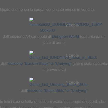
Quale che ne sia la causa, sono state messe in vendita:
2 copie
dell’edizione A4 cartonata di
Dungeon World
(esaurita da un
paio di anni)
1 copia
dell’
edizione “Back in Black” di “Undying”
(che è stata esaurita
in prevendita)
4 copie
dell’
edizione “Black Bible” di “Undying”
In tutti i casi si tratta di edizioni esaurite a tempo di record, che
hanno una sola cosa in comune: non verranno mai più