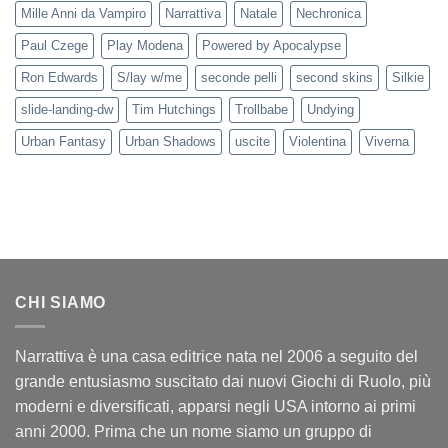
Mille Anni da Vampiro
Narrattiva
Natale
Nechronica
Paul Czege
Play Modena
Powered by Apocalypse
Ron Edwards
S/lay w/me
seconde pelli
second skins
Silkie
slide-landing-dw
Tim Hutchings
Trollbabe
Undying
Urban Fantasy
Urban Shadows
uscite
Violentina
Viverna
CHI SIAMO
Narrattiva è una casa editrice nata nel 2006 a seguito del
grande entusiasmo suscitato dai nuovi Giochi di Ruolo, più
moderni e diversificati, apparsi negli USA intorno ai primi
anni 2000. Prima che un nome siamo un gruppo di