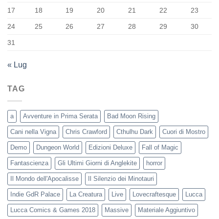
17
18
19
20
21
22
23
24
25
26
27
28
29
30
31
« Lug
TAG
a
Avventure in Prima Serata
Bad Moon Rising
Cani nella Vigna
Chris Crawford
Cthulhu Dark
Cuori di Mostro
Demo
Dungeon World
Edizioni Deluxe
Fall of Magic
Fantascienza
Gli Ultimi Giorni di Anglekite
horror
Il Mondo dell'Apocalisse
Il Silenzio dei Minotauri
Indie GdR Palace
La Creatura
Live
Lovecraftesque
Lucca
Lucca Comics & Games 2018
Massive
Materiale Aggiuntivo