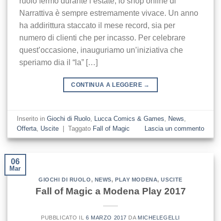
ruolo fermo durante l’estate, lo shop online di
Narrattiva è sempre estremamente vivace. Un anno
ha addirittura staccato il mese record, sia per
numero di clienti che per incasso. Per celebrare
quest’occasione, inauguriamo un’iniziativa che
speriamo dia il “la” […]
CONTINUA A LEGGERE
→
Inserito in
Giochi di Ruolo
,
Lucca Comics & Games
,
News
,
Offerta
,
Uscite
|
Taggato
Fall of Magic
Lascia un commento
06
Mar
GIOCHI DI RUOLO
,
NEWS
,
PLAY MODENA
,
USCITE
Fall of Magic a Modena Play 2017
PUBBLICATO IL
6 MARZO 2017
DA
MICHELEGELLI