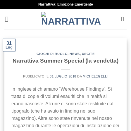
Skip
Narrattiva: Emozione Emergente
to
content
31
Lug
GIOCHI DI RUOLO
,
NEWS
,
USCITE
Narrattiva Summer Special (la vendetta)
PUBBLICATO IL
31 LUGLIO 2018
DA
MICHELEGELLI
In inglese si chiamano “Werehouse Findings”. Si
tratta di copie di volumi esauriti che in realtà si
erano nascoste. Alcune ci sono state restituite dal
tipografo (che ha avuto in finding nel suo
magazzino). Altre sono state rinvenute nel nostro
magazzino durante le operazioni di installazione dei