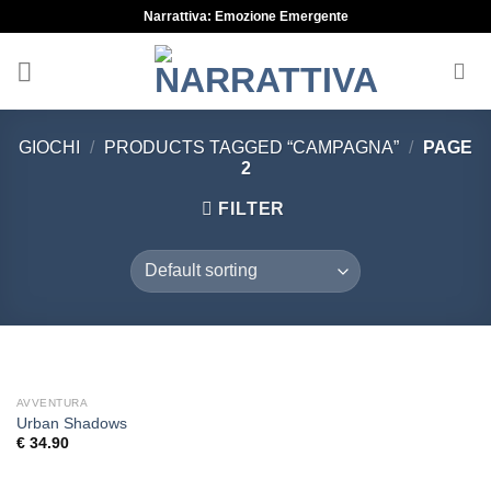
Skip
Narrattiva: Emozione Emergente
to
content
GIOCHI
/
PRODUCTS TAGGED “CAMPAGNA”
/
PAGE
2
FILTER
AVVENTURA
Urban Shadows
€
34.90