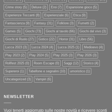
Crime story
(5)
Deluxe
(2)
Eroi
(7)
Espansione gioco
(5)
Esperienze Toccanti
(8)
Esperienziale
(6)
Etica
(9)
Fantascienza
(9)
Fantasy
(31)
Folklore
(3)
Fumetti
(2)
Games
(5)
Giochi
(73)
Giochi al tavolo
(66)
Giochi dal vivo
(3)
Giochi di Ruolo
(27)
Gotico
(22)
Horror
(31)
Libro
(56)
Lucca 2023
(3)
Lucca 2024
(4)
Lucca 2025
(1)
Medioevo
(4)
Play 2023
(2)
Play 2024
(5)
Play 2025
(3)
Play 2026
(3)
Rollfest 2025
(0)
Room Escape
(0)
Saggi
(12)
Storico
(4)
Supereroi
(1)
Tabellone e segnalini
(10)
umoristico
(1)
Uncategorized
(3)
Vampiri
(6)
NEWSLETTER
Vuoi tenerti aggiornato sulle nostre novità e ricevere sconti