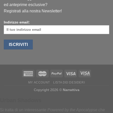
ed anteprime esclusive?
Registrati alla nostra Newsletter!
Indirizzo email:
MY ACCOUNT
LISTA DEI DESIDERI
Copyright 2026 ©
Narrattiva
Urban Shadows
Si tratta di un interessante
Powered by the Apocalypse
che