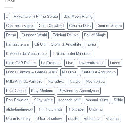
TAG
a
Avventure in Prima Serata
Bad Moon Rising
Cani nella Vigna
Chris Crawford
Cthulhu Dark
Cuori di Mostro
Demo
Dungeon World
Edizioni Deluxe
Fall of Magic
Fantascienza
Gli Ultimi Giorni di Anglekite
horror
Il Mondo dell'Apocalisse
Il Silenzio dei Minotauri
Indie GdR Palace
La Creatura
Live
Lovecraftesque
Lucca
Lucca Comics & Games 2018
Massive
Materiale Aggiuntivo
Mille Anni da Vampiro
Narrattiva
Natale
Nechronica
Paul Czege
Play Modena
Powered by Apocalypse
Ron Edwards
S/lay w/me
seconde pelli
second skins
Silkie
slide-landing-dw
Tim Hutchings
Trollbabe
Undying
Urban Fantasy
Urban Shadows
uscite
Violentina
Viverna