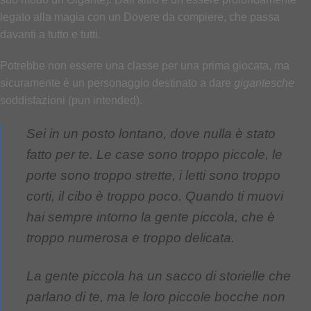
legato alla magia con un Dovere da compiere, che passa
davanti a tutto e tutti.
Potrebbe non essere una classe per una prima giocata, ma
sicuramente è un personaggio destinato a dare
gigantesche
soddisfazioni (pun intended).
Sei in un posto lontano, dove nulla è stato
fatto per te. Le case sono troppo piccole, le
porte sono troppo strette, i letti sono troppo
corti, il cibo è troppo poco. Quando ti muovi
hai sempre intorno la gente piccola, che è
troppo numerosa e troppo delicata.
La gente piccola ha un sacco di storielle che
parlano di te, ma le loro piccole bocche non