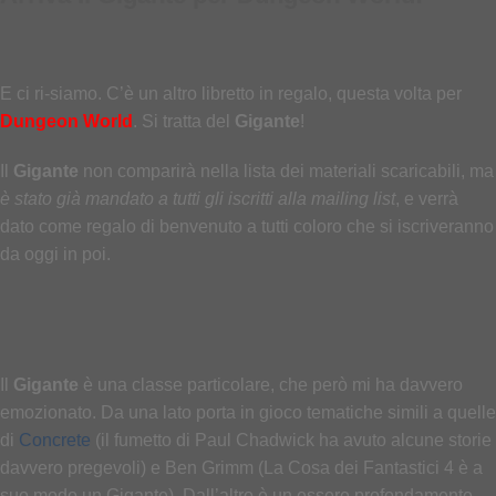
E ci ri-siamo. C’è un altro libretto in regalo, questa volta per
Dungeon World
. Si tratta del
Gigante
!
Il
Gigante
non comparirà nella lista dei materiali scaricabili, ma
è stato già mandato a tutti gli iscritti alla mailing list
, e verrà
dato come regalo di benvenuto a tutti coloro che si iscriveranno
da oggi in poi.
Il
Gigante
è una classe particolare, che però mi ha davvero
emozionato. Da una lato porta in gioco tematiche simili a quelle
di
Concrete
(il fumetto di
Paul Chadwick ha avuto alcune storie
davvero pregevoli
) e Ben Grimm (La Cosa dei Fantastici 4 è a
suo modo un Gigante). Dall’altro è un essere profondamente