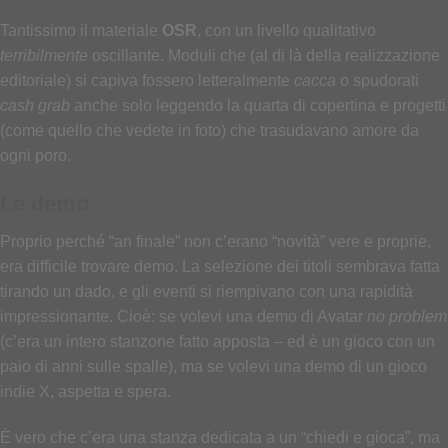
Tantissimo il materiale
OSR
, con un livello qualitativo
terribilmente
oscillante. Moduli che (al di là della realizzazione
editoriale) si capiva fossero letteralmente
cacca
o spudorati
cash grab
anche solo leggendo la quarta di copertina e progetti
(come quello che vedete in foto) che trasudavano amore da
ogni poro.
Le demo
Proprio perché “an finale” non c’erano “novità” vere e proprie,
era difficile trovare demo. La selezione dei titoli sembrava fatta
tirando un dado, e gli eventi si riempivano con una rapidità
impressionante. Cioè: se volevi una demo di Avatar
no problem
(c’era un intero stanzone fatto apposta – ed è un gioco con un
paio di anni sulle spalle), ma se volevi una demo di un gioco
indie X, aspetta e spera.
È vero che c’era una stanza dedicata a un “chiedi e gioca”, ma