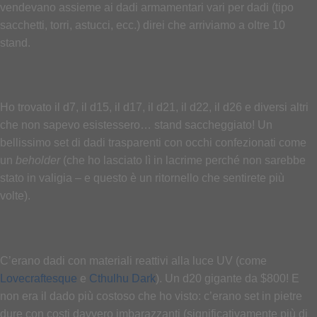
vendevano assieme ai dadi armamentari vari per dadi (tipo
sacchetti, torri, astucci, ecc.) direi che arriviamo a oltre 10
stand.
Ho trovato il d7, il d15, il d17, il d21, il d22, il d26 e diversi altri
che non sapevo esistessero… stand saccheggiato! Un
bellissimo set di dadi trasparenti con occhi confezionati come
un
beholder
(che ho lasciato lì in lacrime perché non sarebbe
stato in valigia – e questo è un ritornello che sentirete più
volte).
C’erano dadi con materiali reattivi alla luce UV (come
Lovecraftesque
e
Cthulhu Dark
). Un d20 gigante da $800! E
non era il dado più costoso che ho visto: c’erano set in pietre
dure con costi davvero imbarazzanti (significativamente più di