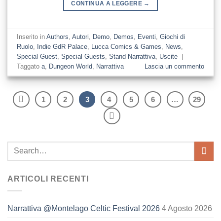
CONTINUA A LEGGERE
→
Inserito in
Authors
,
Autori
,
Demo
,
Demos
,
Eventi
,
Giochi di
Ruolo
,
Indie GdR Palace
,
Lucca Comics & Games
,
News
,
Special Guest
,
Special Guests
,
Stand Narrattiva
,
Uscite
|
Taggato
a
,
Dungeon World
,
Narrattiva
Lascia un commento
1
2
3
4
5
6
…
29
ARTICOLI RECENTI
Narrattiva @Montelago Celtic Festival 2026
4 Agosto 2026