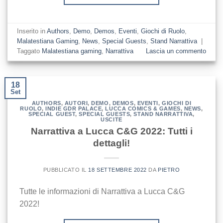
Inserito in
Authors
,
Demo
,
Demos
,
Eventi
,
Giochi di Ruolo
,
Malatestiana Gaming
,
News
,
Special Guests
,
Stand Narrattiva
|
Taggato
Malatestiana gaming
,
Narrattiva
Lascia un commento
18
Set
AUTHORS
,
AUTORI
,
DEMO
,
DEMOS
,
EVENTI
,
GIOCHI DI
RUOLO
,
INDIE GDR PALACE
,
LUCCA COMICS & GAMES
,
NEWS
,
SPECIAL GUEST
,
SPECIAL GUESTS
,
STAND NARRATTIVA
,
USCITE
Narrattiva a Lucca C&G 2022: Tutti i
dettagli!
PUBBLICATO IL
18 SETTEMBRE 2022
DA
PIETRO
Tutte le informazioni di Narrattiva a Lucca C&G
2022!