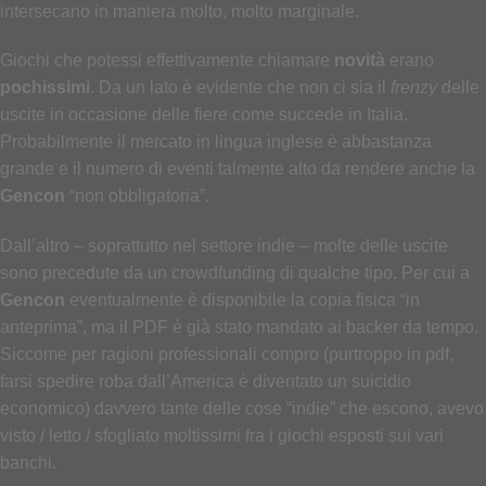
intersecano in maniera molto, molto marginale.
Giochi che potessi effettivamente chiamare
novità
erano
pochissimi
. Da un lato è evidente che non ci sia il
frenzy
delle
uscite in occasione delle fiere come succede in Italia.
Probabilmente il mercato in lingua inglese è abbastanza
grande e il numero di eventi talmente alto da rendere anche la
Gencon
“non obbligatoria”.
Dall’altro – soprattutto nel settore indie – molte delle uscite
sono precedute da un crowdfunding di qualche tipo. Per cui a
Gencon
eventualmente è disponibile la copia fisica “in
anteprima”, ma il PDF è già stato mandato ai backer da tempo.
Siccome per ragioni professionali compro (purtroppo in pdf,
farsi spedire roba dall’America è diventato un suicidio
economico) davvero tante delle cose “indie” che escono, avevo
visto / letto / sfogliato moltissimi fra i giochi esposti sui vari
banchi.