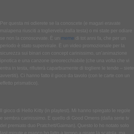
Per questa mi odierete se la conoscete (e magari eravate
malapena riusciti a togliervela dalla testa) o mi state per odiare
se non la conoscevate. È un
meme
di tot anni fa, che per un
periodo è stato supervirale. È un video promozionale per la
sicurezza sui binari con concept carinissimo, un’animazione
ipnotica e una canzone ipreorecchiabile (che una volta che vi
entra in testa, rifiuterà caparbiamente di togliere le tende – siete
avvertiti). Ci hanno fatto il gioco da tavolo (con le carte con un
effetto prismatico).
Il gioco di Hello Kitty (in playtest). Mi hanno spiegato le regole
e sembra carinissimo. E quello di Good Omens (dalla serie tv
del premiato duo Pratchett/Gaiman). Questo lo ho notato solo
last minute e manco ho fatto a tempo a girare la scatola, ma