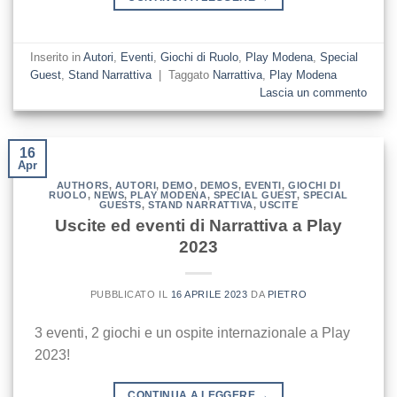
Inserito in
Autori
,
Eventi
,
Giochi di Ruolo
,
Play Modena
,
Special
Guest
,
Stand Narrattiva
|
Taggato
Narrattiva
,
Play Modena
Lascia un commento
16
Apr
AUTHORS
,
AUTORI
,
DEMO
,
DEMOS
,
EVENTI
,
GIOCHI DI
RUOLO
,
NEWS
,
PLAY MODENA
,
SPECIAL GUEST
,
SPECIAL
GUESTS
,
STAND NARRATTIVA
,
USCITE
Uscite ed eventi di Narrattiva a Play
2023
PUBBLICATO IL
16 APRILE 2023
DA
PIETRO
3 eventi, 2 giochi e un ospite internazionale a Play
2023!
CONTINUA A LEGGERE
→