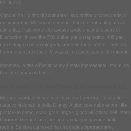
indisposto.
Ognuno ha il diritto di strutturare il suo tariffario come crede, ci
mancherebbe. Ma poi non riempi il banco di roba plagiata ad
altri artisti. Fate conto che avesse avuto una intera serie di
illustrazioni in vendita (70$ dollari per un tappetino, 40$ per
una stampa) con un’interpretazione horror di Totoro – non era
horror e non era roba di Miyazaki, ma avete capito che intendo.
Insomma, la gita all’artist halley è stata interessante, ma mi ha
lasciato l’amaro in bocca….
Altre cose che meritano una segnalazione
Mi sono scordato di fare foto, ma c’era
Locarna
. Il gioco di
carte collazionabile della Disney. A giudicare dalle enormi file
per fare le demo, era di gran lunga il gioco più atteso dell’intera
Gencon
. Mi sono fatto fare una rapida spiegazione delle
regole. Sembra carino ed ha una grafica
spettacolare
.