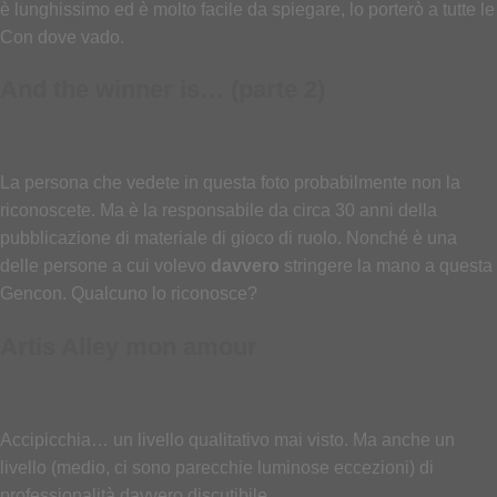
è lunghissimo ed è molto facile da spiegare, lo porterò a tutte le
Con dove vado.
And the winner is… (parte 2)
La persona che vedete in questa foto probabilmente non la
riconoscete. Ma è la responsabile da circa 30 anni della
pubblicazione di materiale di gioco di ruolo. Nonché è una
delle persone a cui volevo
davvero
stringere la mano a questa
Gencon. Qualcuno lo riconosce?
Artis Alley mon amour
Accipicchia… un livello qualitativo mai visto. Ma anche un
livello (medio, ci sono parecchie luminose eccezioni) di
professionalità davvero discutibile.