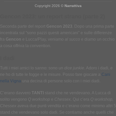
Copyright 2026 ©
Narrattiva
Gencon 2023: un report strano (parte 2)
Seconda parte del report
Gencon 2023
. Dopo una prima parte
incentrata sul “sono pazzi questi americani” e sulle differenze
fra
Gencon
e Lucca/Play, veniamo
al succo
e diamo un occhio
a cosa offriva la convention.
I dadi
Tutti i miei amici lo sanno: sono un
dice junkie
. Adoro i dadi, e
ne ho di tutte le fogge e le misure. Posso fare giocare a
Cani
nella Vigna
una decina di persone solo con i miei dadi.
C’erano davvero
TANTI
stand che ne vendevano. A Lucca di
solito vengono
Q workshop
e
Chessex
. Qui c’era
Q workshop,
Chessex
aveva due punti vendita e c’erano come minimo altri 5
stand che vendevano solo dadi. Se contiamo anche quelli che