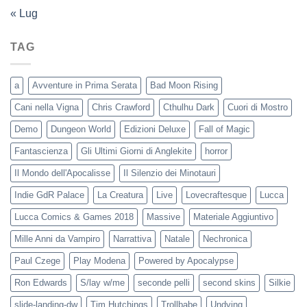
« Lug
TAG
a
Avventure in Prima Serata
Bad Moon Rising
Cani nella Vigna
Chris Crawford
Cthulhu Dark
Cuori di Mostro
Demo
Dungeon World
Edizioni Deluxe
Fall of Magic
Fantascienza
Gli Ultimi Giorni di Anglekite
horror
Il Mondo dell'Apocalisse
Il Silenzio dei Minotauri
Indie GdR Palace
La Creatura
Live
Lovecraftesque
Lucca
Lucca Comics & Games 2018
Massive
Materiale Aggiuntivo
Mille Anni da Vampiro
Narrattiva
Natale
Nechronica
Paul Czege
Play Modena
Powered by Apocalypse
Ron Edwards
S/lay w/me
seconde pelli
second skins
Silkie
slide-landing-dw
Tim Hutchings
Trollbabe
Undying