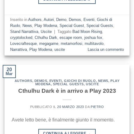
Inserito in
Authors
,
Autori
,
Demo
,
Demos
,
Eventi
,
Giochi di
Ruolo
,
News
,
Play Modena
,
Special Guest
,
Special Guests
,
Stand Narrattiva
,
Uscite
|
Taggato
Bad Moon Rising
,
cryptolocked
,
Cthulhu Dark
,
escape room
,
joshua fox
,
Lovecraftesque
,
megagame
,
metamorfosi
,
multitavolo
,
Narrattiva
,
Play Modena
,
uscite
Lascia un commento
20
Mar
AUTHORS
,
DEMOS
,
EVENTI
,
GIOCHI DI RUOLO
,
NEWS
,
PLAY
MODENA
,
SPECIAL GUESTS
,
USCITE
Cthulhu Dark è in arrivo a Play 2023
PUBBLICATO IL
20 MARZO 2023
DA
PIETRO
Avete letto bene, è finalmente giunto il momento.
CONTINUA A LEGGERE
→