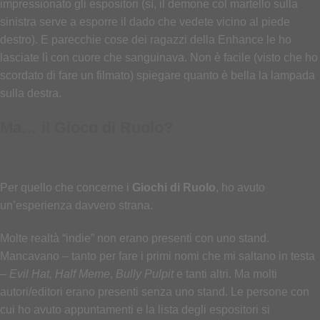
impressionato gli espositori (sì, il demone col martello sulla
sinistra serve a esporre il dado che vedete vicino al piede
destro). E parecchie cose dei ragazzi della Enhance le ho
lasciate lì con cuore che sanguinava. Non è facile (visto che ho
scordato di fare un filmato) spiegare quanto è bella la lampada
sulla destra.
Ma… il Gioco di Ruolo?
Per quello che concerne i
Giochi di Ruolo
, ho avuto
un’esperienza davvero strana.
Molte realtà “indie” non erano presenti con uno stand.
Mancavano – tanto per fare i primi nomi che mi saltano in testa
–
Evil Hat,
Half Meme
,
Bully Pulpit
e tanti altri. Ma molti
autori/editori erano presenti senza uno stand. Le persone con
cui ho avuto appuntamenti e la lista degli espositori si