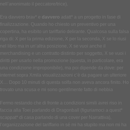
nell’anonimato il peccatore/trice).
Era davvero brav* e
davvero
adatt* a un progetto in fase di
finalizzazione. Quando ho chiesto un preventivo per una
copertina, ha esibito un tariffario delirante. Qualcosa sulla falsa
riga di: X per la prima edizione, X per la seconda, X se lo riusi
nel libro ma in un’altra posizione, X se vuoi anche il
merchandising e un contratto distinto per soggetto, X se vuoi i
diritti per usarlo nella promozione (questa, in particolare, era
una condizione improponibile), ma poi dipende da dove: per
internet sopra Xmila visualizzazioni c’è da pagare un ulteriore
X… Dopo 10 minuti di questa solfa non aveva ancora finito. Ho
trovato una scusa e mi sono gentilmente fatto di nebbia
Fermo restando che di fronte a condizioni simili avrei riso in
faccia alla Toei parlando di Dragonball (figuriamoci a quest*
scappat* di casa parlando di una cover per Narrattiva),
l’organizzazione del tariffario in sé mi ha stupito ma non mi ha