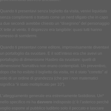
Quando ti presentavi senza biglietto da visita, venivi liquidato
senza complimenti o trattato come un nerd sfigato che in capo
a due secondi avrebbe chiesto un “disegnino” del personaggio
X tette al vento. Il disprezzo era tangibile: quasi tutti hanno
smesso di sorridermi.
Quando ti presentavi come editore, improvvisamente diventavi
un portafoglio da svuotare. E il sott’inteso era che avevi un
portafoglio di dimensione Hasbro da svuotare: quelli di
dimensione Narrattiva non erano contemplati. Un preventivo,
dopo che ho esibito il biglietto da visita, mi è stato “corretto” al
volo di un ordine di grandezza (che per i non matematici
significa “è stato moltiplicato per 10”).
L’atteggiamento generale era estremamente fastidioso. Un*
nello specifico mi ha
davvero
indisposto (c’è l’asterico perché
voglio esporre al pubblico ludibrio solo il peccato e lasciare