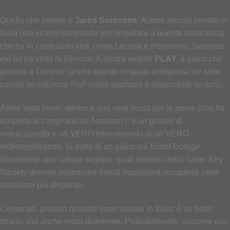
Quello che vedete è
Jared Sorensen
. Autore ancora inedito in
Italia (ma stiamo lavorando per rimediare a questa mancanza),
che ha in curriculum titoli come
Lacuna
e
Inspectres
. Secondo
me lui ha
vinto la Gencon
. A destra vedete
PLAY
, il gioco che
portava a Gencon (anche questo in quasi-anteprima: se siete
curiosi un’edizione PnP molto spartana è disponibile su itch).
Avete visto bene: dentro a una vera busta per le prove (che ho
scoperto si comprano su Amazon) c’è un guscio di
videocassetta e un VERO telecomando di un VERO
videoregistratore. Si tratta di un gioco sul
found footage
.
Giocherete una cabala segreta: quali membri della Silver Key
Society dovrete esaminare filmati inquietanti recuperati nelle
situazioni più disparate.
Comprato, provato quando sono tornato in Italia: è un botto
strano, ma anche moto divertente. Probabilmente, siccome non