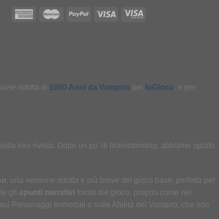
ione ridotta
di
1000 Anni da Vampiro
per
IoGioco
, e per
sulla loro rivista. Dopo un po’ di brainstorming, abbiamo optato
a.
so
, una versione ridotta e più breve del gioco base, perfetta per
te gli
spunti narrativi
forniti dal gioco, proprio come nel
ui Personaggi Immortali o sulle Abilità del Vampiro, che non