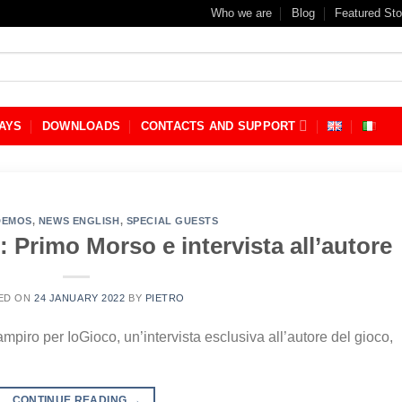
Who we are
Blog
Featured Sto
AYS
DOWNLOADS
CONTACTS AND SUPPORT
DEMOS
,
NEWS ENGLISH
,
SPECIAL GUESTS
 Primo Morso e intervista all’autore
ED ON
24 JANUARY 2022
BY
PIETRO
mpiro per IoGioco, un’intervista esclusiva all’autore del gioco,
CONTINUE READING
→