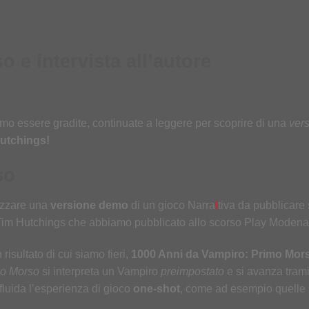
 e intervista all’autore
mo essere gradite, continuate a leggere per scoprire di una
vers
Hutchings!
so
lizzare una
versione demo
di un gioco Narra
t
tiva da pubblicare 
a di Tim Hutchings che abbiamo pubblicato allo scorso Play Moden
risultato di cui siamo fieri,
1000 Anni da Vampiro: Primo Mor
o Morso
si interpreta un Vampiro
preimpostato
e si avanza trami
fluida l’esperienza di gioco
one-shot
, come ad esempio quelle s