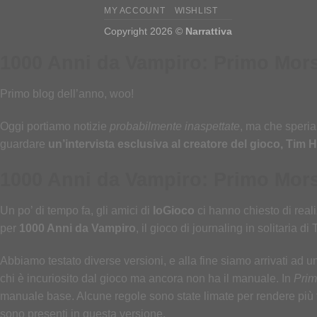
MY ACCOUNT
WISHLIST
Copyright 2026 ©
Narrattiva
1000 Anni da Vampiro: Primo Morso
Primo blog dell’anno, woo!
Oggi portiamo notizie
probabilmente inaspettate
, ma che speria
guardare
un’intervista esclusiva al creatore del gioco, Tim 
1000 Anni da Vampiro: Primo Mor
Un po’ di tempo fa, gli amici di
IoGioco
ci hanno chiesto di rea
per
1000 Anni da Vampiro
, il gioco di journaling in solitari
Abbiamo testato diverse versioni, e alla fine siamo arrivati ad un 
chi è incuriosito dal gioco ma ancora non ha il manuale. In
Prim
manuale base. Alcune regole sono state limate per rendere più 
sono presenti in questa versione.