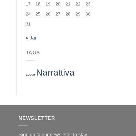
17
18
19
20
21
22
23
24
25
26
27
28
29
30
31
« Jan
TAGS
Narrattiva
Lucca
NEWSLETTER
Sign up to our newsletter to stay