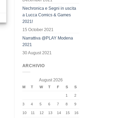
Nechronica e Segni in uscita
a Lucca Comics & Games
2021!
15 October 2021
Narrattiva @PLAY Modena
2021
30 August 2021
ARCHIVIO
August 2026
M
T
W
T
F
S
S
1
2
3
4
5
6
7
8
9
10
11
12
13
14
15
16