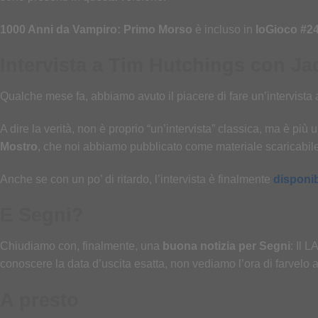
1000 Anni da Vampiro: Primo Morso
è incluso in
IoGioco #2
Intervista a Tim Hutchings con J
Qualche mese fa, abbiamo avuto il piacere di fare un’intervista
A dire la verità, non è proprio “un’intervista” classica, ma è più
Mostro
, che noi abbiamo pubblicato come materiale scaricabil
Anche se con un po’ di ritardo, l’intervista è finalmente
disponib
E Segni?
Chiudiamo con, finalmente, una
buona notizia per Segni
: Il 
conoscere la data d’uscita esatta, non vediamo l’ora di farvelo 
A presto