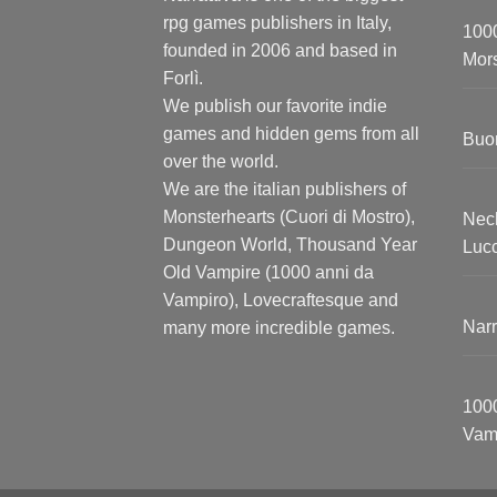
rpg games publishers in Italy,
1000
founded in 2006 and based in
Mors
Forlì.
We publish our favorite indie
games and hidden gems from all
Buon
over the world.
We are the italian publishers of
Monsterhearts (Cuori di Mostro),
Nech
Dungeon World, Thousand Year
Luc
Old Vampire (1000 anni da
Vampiro), Lovecraftesque and
Nar
many more incredible games.
1000
Vam