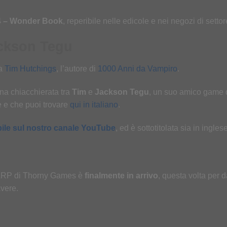
4 – Wonder Book
, reperibile nelle edicole e nei negozi di settor
ackson Tegu
 a
Tim Hutchings
, l’autore di
1000 Anni da Vampiro
.
 una chiacchierata tra
Tim
e
Jackson Tegu
, un suo amico game 
e e che puoi trovare
qui in italiano
.
ile sul nostro canale YouTube
, ed è sottotitolata sia in ingle
LARP di Thorny Games è
finalmente in arrivo
, questa volta per 
avere.