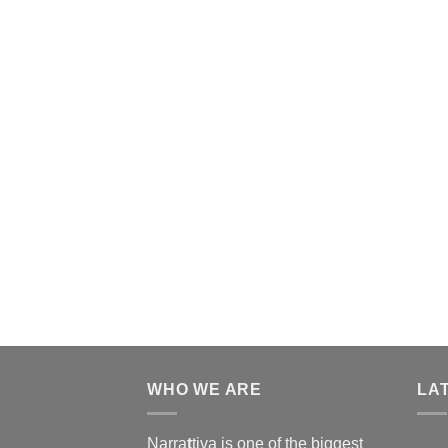
WHO WE ARE
LA
Narra
t
tiva is one of the biggest