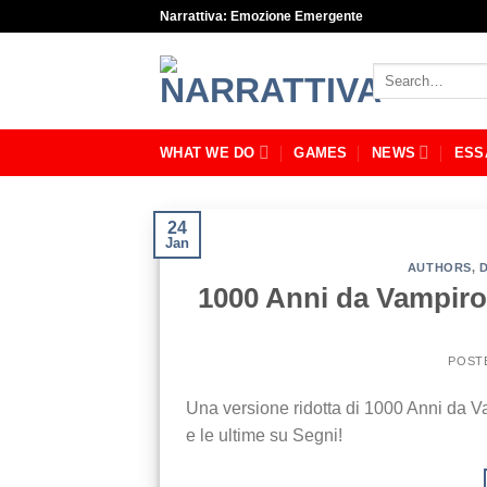
Skip
Narrattiva: Emozione Emergente
to
content
Search
for:
WHAT WE DO
GAMES
NEWS
ESS
24
Jan
AUTHORS
,
1000 Anni da Vampiro:
POST
Una versione ridotta di 1000 Anni da Va
e le ultime su Segni!