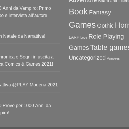
Adventure
Board and token
 Anni da Vampiro: Primo
Book
Fantasy
o e intervista all’autore
Games
Hor
Gothic
Role Playing
 Natale da Narrattiva!
LARP
Love
Table game
Games
ronica e Segni in uscita a
Uncategorized
Vampires
ca Comics & Games 2021!
rattiva @PLAY Modena 2021
 Prove per 1000 Anni da
piro!