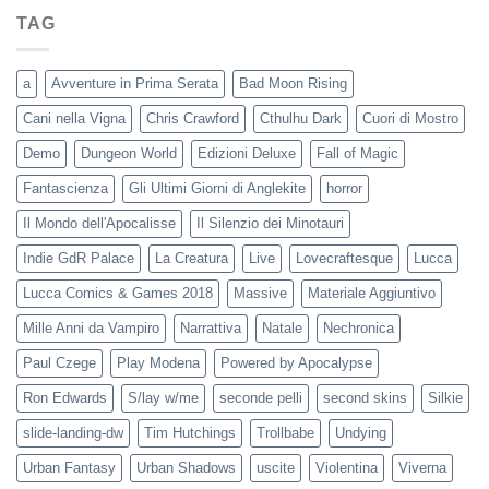
TAG
a
Avventure in Prima Serata
Bad Moon Rising
Cani nella Vigna
Chris Crawford
Cthulhu Dark
Cuori di Mostro
Demo
Dungeon World
Edizioni Deluxe
Fall of Magic
Fantascienza
Gli Ultimi Giorni di Anglekite
horror
Il Mondo dell'Apocalisse
Il Silenzio dei Minotauri
Indie GdR Palace
La Creatura
Live
Lovecraftesque
Lucca
Lucca Comics & Games 2018
Massive
Materiale Aggiuntivo
Mille Anni da Vampiro
Narrattiva
Natale
Nechronica
Paul Czege
Play Modena
Powered by Apocalypse
Ron Edwards
S/lay w/me
seconde pelli
second skins
Silkie
slide-landing-dw
Tim Hutchings
Trollbabe
Undying
Urban Fantasy
Urban Shadows
uscite
Violentina
Viverna