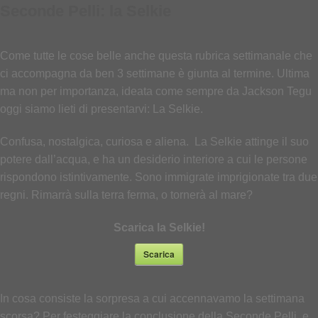
Seconde Pelli: la Selkie
Come tutte le cose belle anche questa rubrica settimanale che
ci accompagna da ben 3 settimane è giunta al termine. Ultima
ma non per importanza, ideata come sempre da Jackson Tegu
oggi siamo lieti di presentarvi: La Selkie.
Confusa, nostalgica, curiosa e aliena. La Selkie attinge il suo
potere dall’acqua, e ha un desiderio interiore a cui le persone
rispondono istintivamente. Sono immigrate imprigionate tra due
regni. Rimarrà sulla terra ferma, o tornerà al mare?
Scarica la Selkie!
Scarica
In cosa consiste la sorpresa a cui accennavamo la settimana
scorsa? Per festeggiare la conclusione della Seconde Pelli e