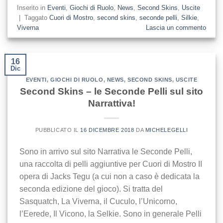
Inserito in
Eventi
,
Giochi di Ruolo
,
News
,
Second Skins
,
Uscite
|
Taggato
Cuori di Mostro
,
second skins
,
seconde pelli
,
Silkie
,
Viverna
Lascia un commento
16
Dic
EVENTI
,
GIOCHI DI RUOLO
,
NEWS
,
SECOND SKINS
,
USCITE
Second Skins – le Seconde Pelli sul sito
Narrattiva!
PUBBLICATO IL
16 DICEMBRE 2018
DA
MICHELEGELLI
Sono in arrivo sul sito Narrativa le Seconde Pelli,
una raccolta di pelli aggiuntive per Cuori di Mostro II
opera di Jacks Tegu (a cui non a caso è dedicata la
seconda edizione del gioco). Si tratta del
Sasquatch, La Viverna, il Cuculo, l’Unicorno,
l’Eerede, Il Vicono, la Selkie. Sono in generale Pelli