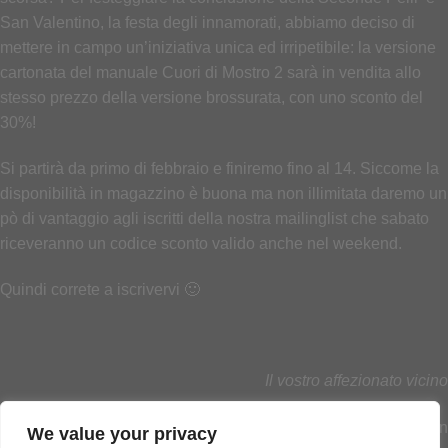
San Valentino, la festa degli innamorati, abbiamo deciso di
mettere in campo un’iniziativa unica ed irripetibile: la versione
cartonata del manuale Cuori di Mostro 2 sarà in vendita allo
stesso prezzo della versione brossurata, con uno sconto del
30%!
Si partirà da primo di febbraio e finiremo fino al 14. Siccome la
disponibilità in magazzino è buona ma non illimitata daremo un
pò di vantaggio agli iscritti della nostra mailinglist che sabato
riceveranno un codice sconto valido anche nel weekend.
Quindi correte a iscrivervi 🙂
Il vostro affezionato vicino
We value your privacy