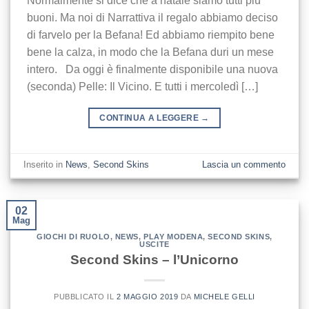
Normalmente si dice che a natale siamo tutti più
buoni. Ma noi di Narrattiva il regalo abbiamo deciso
di farvelo per la Befana! Ed abbiamo riempito bene
bene la calza, in modo che la Befana duri un mese
intero. Da oggi è finalmente disponibile una nuova
(seconda) Pelle: Il Vicino. E tutti i mercoledì […]
CONTINUA A LEGGERE
→
Inserito in
News
,
Second Skins
Lascia un commento
02
Mag
GIOCHI DI RUOLO
,
NEWS
,
PLAY MODENA
,
SECOND SKINS
,
USCITE
Second Skins – l’Unicorno
PUBBLICATO IL
2 MAGGIO 2019
DA
MICHELE GELLI