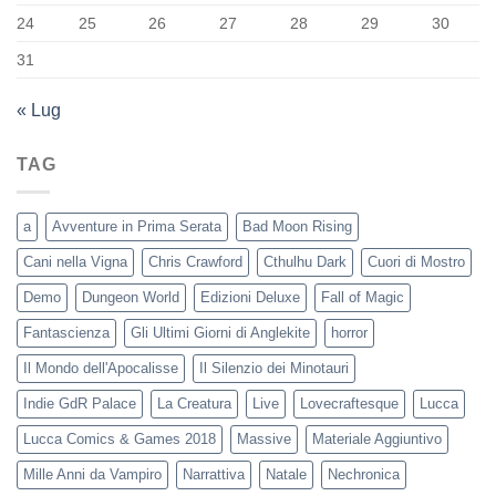
24
25
26
27
28
29
30
31
« Lug
TAG
a
Avventure in Prima Serata
Bad Moon Rising
Cani nella Vigna
Chris Crawford
Cthulhu Dark
Cuori di Mostro
Demo
Dungeon World
Edizioni Deluxe
Fall of Magic
Fantascienza
Gli Ultimi Giorni di Anglekite
horror
Il Mondo dell'Apocalisse
Il Silenzio dei Minotauri
Indie GdR Palace
La Creatura
Live
Lovecraftesque
Lucca
Lucca Comics & Games 2018
Massive
Materiale Aggiuntivo
Mille Anni da Vampiro
Narrattiva
Natale
Nechronica