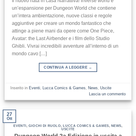
Il nuovo nata in casa Narrattiva! Inverse world è
un’espansione per Dungeon World che contiene
un’intera ambientazione, nuove classi e regole
aggiuntive per creare un mondo fantastico che
attinge a piene mani da opere come One Piece,
Avatar: the Last Airbender e i film dello Studio
Ghibli. Vivrai incredibili avventure all’interno di un
mondo cavo […]
CONTINUA A LEGGERE
→
Inserito in
Eventi
,
Lucca Comics & Games
,
News
,
Uscite
Lascia un commento
27
Ott
EVENTI
,
GIOCHI DI RUOLO
,
LUCCA COMICS & GAMES
,
NEWS
,
USCITE
Dungeon World 2a Edizione in uscita a