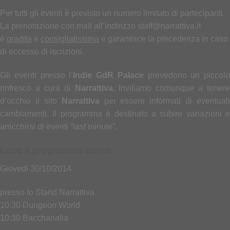
Per tutti gli eventi è previsto un numero limitato di partecipanti.
La prenotazione con mail all’indirizzo staff@narrattiva.it
è
gradita
e
consigliatissima
e garantisce la precedenza in caso
di eccesso di iscrizioni.
Gli eventi presso l’
Indie GdR Palace
prevedono un piccolo
rinfresco a cura di
Narrat
t
iva
. Invitiamo comunque a tenere
d’occhio il sito
Narrat
t
iva
per essere informati di eventuali
cambiamenti. Il programma è destinato a subire variazioni e
arricchirsi di eventi “last minute”.
Ecco il programma demo:
Giovedì 30/10/2014
presso lo Stand Narrattiva
10:30 Dungeon World
10:30 Bacchanalia