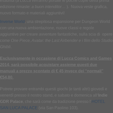
esaurita (a Lucca verranno portate le poche copie della prima
edizione rimaste:
a buon intenditor…
). Nuova veste grafica,
nuovo formato e materiali aggiuntivi!
Inverse World
, una strepitosa espansione per Dungeon World
con una nuova ambientazione, nuove classi e regole
aggiuntive per creare avventure fantastiche, sulla scia di opere
come
One Piece, Avatar: the Last Airbender e i film dello Studio
Ghibli
.
Esclusivamente in occasione di Lucca Comics and Games
2014, sarà possibile acquistare assieme questi due
manuali a prezzo scontato di € 45 invece dei “normali”
€54,80.
Potrete provare entrambi questi giochi (e tanti altri) giovedì e
venerdì presso il nostro stand, e sabato e domenica all‘
Indie
GDR Palace
, che sarà come da tradizione presso l’
HOTEL
SAN LUCA PALACE
(via San Paolino 103).