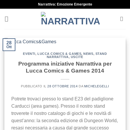
Skip
Narrattiva: Emozione Emergente
to
content
28
Ott
EVENTI
,
LUCCA COMICS & GAMES
,
NEWS
,
STAND
NARRATTIVA
,
USCITE
Programma iniziative Narrattiva per
Lucca Comics & Games 2014
PUBBLICATO IL
28 OTTOBRE 2014
DA
MICHELEGELLI
Potrete trovaci presso lo stand E23 del padiglione
Carducci (area games). Presso il nostro stand
troverete il nostro catalogo di giochi e le novità di
quest’anno: la seconda edizione di Dungeon World,
resasi necessaria a causa dal grande successo