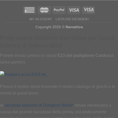
MY ACCOUNT
LISTA DEI DESIDERI
Copyright 2026 ©
Narrattiva
Programma iniziative Narrattiva per Lucca
Comics & Games 2014
Potrete trovaci presso lo stand
E23 del padiglione Carducci
(area games).
Presso il nostro stand troverete il nostro catalogo di giochi e le
novità di quest’anno:
la
seconda edizione di Dungeon World
, resasi necessaria a
causa dal grande successo della prima, ora praticamente