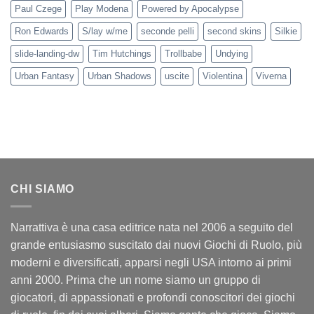
Paul Czege
Play Modena
Powered by Apocalypse
Ron Edwards
S/lay w/me
seconde pelli
second skins
Silkie
slide-landing-dw
Tim Hutchings
Trollbabe
Undying
Urban Fantasy
Urban Shadows
uscite
Violentina
Viverna
CHI SIAMO
Narrattiva è una casa editrice nata nel 2006 a seguito del
grande entusiasmo suscitato dai nuovi Giochi di Ruolo, più
moderni e diversificati, apparsi negli USA intorno ai primi
anni 2000. Prima che un nome siamo un gruppo di
giocatori, di appassionati e profondi conoscitori dei giochi