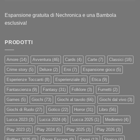
Espansione gratuita di Nechronica e una Bambola
esclusiva!
PRODOTTI
Amore
(14)
Avventura
(46)
Cards
(4)
Carte
(7)
Classici
(18)
Crime story
(5)
Deluxe
(2)
Eroi
(7)
Espansione gioco
(5)
Esperienze Toccanti
(8)
Esperienziale
(6)
Etica
(9)
Fantascienza
(9)
Fantasy
(31)
Folklore
(3)
Fumetti
(2)
Games
(5)
Giochi
(73)
Giochi al tavolo
(66)
Giochi dal vivo
(3)
Giochi di Ruolo
(27)
Gotico
(22)
Horror
(31)
Libro
(56)
Lucca 2023
(3)
Lucca 2024
(4)
Lucca 2025
(1)
Medioevo
(4)
Play 2023
(2)
Play 2024
(5)
Play 2025
(3)
Play 2026
(3)
Rollfest 2025
(0)
Room Escape
(0)
Saggi
(12)
Storico
(4)