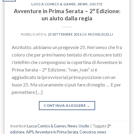
LUCCA COMICS & GAMES
,
NEWS
,
USCITE
Avventure in Prima Serata – 2° Edizione:
un aiuto dalla regia
PUBBLICATO IL
25 SETTEMBRE 2016
DA
MICHELEGELLI
Anzitutto, abbiamo un pregevole 25. Nel senso che fra
coloro che per primi hanno tentato di riconoscere tutti
i telefilm che compongono la copertina di Avventure in
Prima Serata – 2° Edizione, “Ivan_Ivan” si è
aggiudicato la (provvisoria) prima posizione con un
buon 25. Ma sicuramente si può fare di meglio … E per
permettere […]
CONTINUA A LEGGERE
→
Inserito in
Lucca Comics & Games
,
News
,
Uscite
|
Taggato
2°
edizione
,
AiPS
,
Avventure in Prima Serata
,
Concorso
,
news