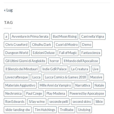
« Lug
TAG
a
Avventure in Prima Serata
Bad Moon Rising
Cani nella Vigna
Chris Crawford
Cthulhu Dark
Cuori di Mostro
Demo
Dungeon World
Edizioni Deluxe
Fall of Magic
Fantascienza
Gli Ultimi Giorni di Anglekite
horror
Il Mondo dell'Apocalisse
Il Silenzio dei Minotauri
Indie GdR Palace
La Creatura
Live
Lovecraftesque
Lucca
Lucca Comics & Games 2018
Massive
Materiale Aggiuntivo
Mille Anni da Vampiro
Narrattiva
Natale
Nechronica
Paul Czege
Play Modena
Powered by Apocalypse
Ron Edwards
S/lay w/me
seconde pelli
second skins
Silkie
slide-landing-dw
Tim Hutchings
Trollbabe
Undying