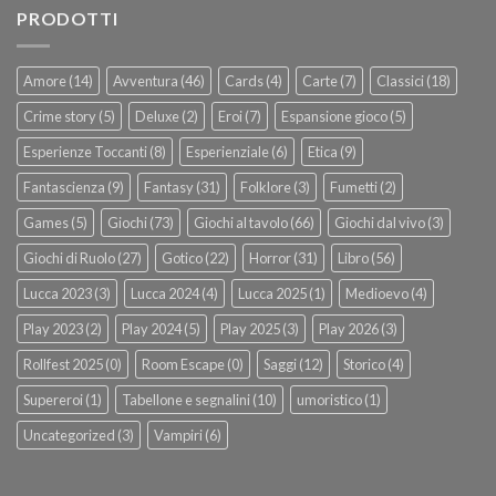
PRODOTTI
Amore
(14)
Avventura
(46)
Cards
(4)
Carte
(7)
Classici
(18)
Crime story
(5)
Deluxe
(2)
Eroi
(7)
Espansione gioco
(5)
Esperienze Toccanti
(8)
Esperienziale
(6)
Etica
(9)
Fantascienza
(9)
Fantasy
(31)
Folklore
(3)
Fumetti
(2)
Games
(5)
Giochi
(73)
Giochi al tavolo
(66)
Giochi dal vivo
(3)
Giochi di Ruolo
(27)
Gotico
(22)
Horror
(31)
Libro
(56)
Lucca 2023
(3)
Lucca 2024
(4)
Lucca 2025
(1)
Medioevo
(4)
Play 2023
(2)
Play 2024
(5)
Play 2025
(3)
Play 2026
(3)
Rollfest 2025
(0)
Room Escape
(0)
Saggi
(12)
Storico
(4)
Supereroi
(1)
Tabellone e segnalini
(10)
umoristico
(1)
Uncategorized
(3)
Vampiri
(6)