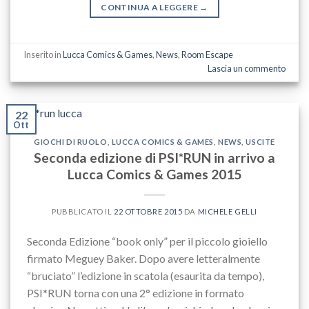
CONTINUA A LEGGERE
→
Inserito in
Lucca Comics & Games
,
News
,
Room Escape
Lascia un commento
22
Ott
GIOCHI DI RUOLO
,
LUCCA COMICS & GAMES
,
NEWS
,
USCITE
Seconda edizione di PSI*RUN in arrivo a
Lucca Comics & Games 2015
PUBBLICATO IL
22 OTTOBRE 2015
DA
MICHELE GELLI
Seconda Edizione “book only” per il piccolo gioiello
firmato Meguey Baker. Dopo avere letteralmente
“bruciato” l’edizione in scatola (esaurita da tempo),
PSI*RUN torna con una 2° edizione in formato