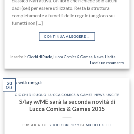
classico Narrattiva. Un libro che richiede solo alcuni
dadi (sei) per essere utilizzato. Resta la struttura
completamente a fumetti delle regole (un gioco sui
fumetti non […]
CONTINUA A LEGGERE
→
Inserito in
Giochi di Ruolo
,
Lucca Comics & Games
,
News
,
Uscite
Lascia un commento
20
Ott
GIOCHI DI RUOLO
,
LUCCA COMICS & GAMES
,
NEWS
,
USCITE
S/lay w/ME sarà la seconda novità di
Lucca Comics & Games 2015
PUBBLICATO IL
20 OTTOBRE 2015
DA
MICHELE GELLI