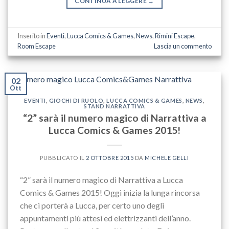
CONTINUA A LEGGERE
→
Inserito in
Eventi
,
Lucca Comics & Games
,
News
,
Rimini Escape
,
Room Escape
Lascia un commento
02
Ott
EVENTI
,
GIOCHI DI RUOLO
,
LUCCA COMICS & GAMES
,
NEWS
,
STAND NARRATTIVA
“2” sarà il numero magico di Narrattiva a
Lucca Comics & Games 2015!
PUBBLICATO IL
2 OTTOBRE 2015
DA
MICHELE GELLI
“2” sarà il numero magico di Narrattiva a Lucca
Comics & Games 2015! Oggi inizia la lunga rincorsa
che ci porterà a Lucca, per certo uno degli
appuntamenti più attesi ed elettrizzanti dell’anno.