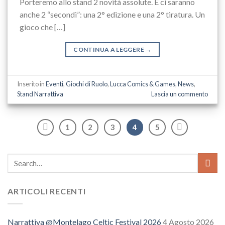
Porteremo allo stand 2 novità assolute. E ci saranno
anche 2 “secondi”: una 2° edizione e una 2° tiratura. Un
gioco che […]
CONTINUA A LEGGERE
→
Inserito in
Eventi
,
Giochi di Ruolo
,
Lucca Comics & Games
,
News
,
Stand Narrattiva
Lascia un commento
1
2
3
4
5
ARTICOLI RECENTI
Narrattiva @Montelago Celtic Festival 2026
4 Agosto 2026