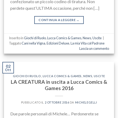
confezionato un piccolo codino di tiratura. Non
perdete quest’ULTIMA occasione, perché non […]
CONTINUA A LEGGERE
→
Inserito in
Giochi di Ruolo
,
Lucca Comics & Games
,
News
,
Uscite
|
Taggato
Cani nella Vigna
,
Edizioni Deluxe
,
La mia Vita col Padrone
Lascia un commento
02
Ott
GIOCHI DI RUOLO
,
LUCCA COMICS & GAMES
,
NEWS
,
USCITE
LA CREATURA in uscita a Lucca Comics &
Games 2016
PUBBLICATO IL
2 OTTOBRE 2016
DA
MICHELEGELLI
Due parole personali di Michele… Perdonerete se