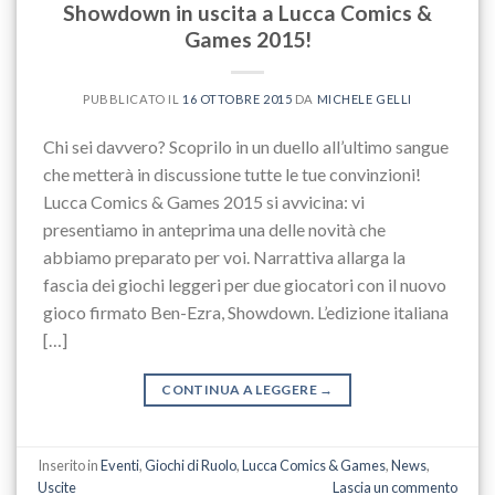
Showdown in uscita a Lucca Comics &
Games 2015!
PUBBLICATO IL
16 OTTOBRE 2015
DA
MICHELE GELLI
Chi sei davvero? Scoprilo in un duello all’ultimo sangue
che metterà in discussione tutte le tue convinzioni!
Lucca Comics & Games 2015 si avvicina: vi
presentiamo in anteprima una delle novità che
abbiamo preparato per voi. Narrattiva allarga la
fascia dei giochi leggeri per due giocatori con il nuovo
gioco firmato Ben-Ezra, Showdown. L’edizione italiana
[…]
CONTINUA A LEGGERE
→
Inserito in
Eventi
,
Giochi di Ruolo
,
Lucca Comics & Games
,
News
,
Uscite
Lascia un commento