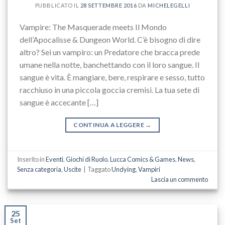
PUBBLICATO IL
28 SETTEMBRE 2016
DA
MICHELEGELLI
Vampire: The Masquerade meets Il Mondo
dell’Apocalisse & Dungeon World. C’è bisogno di dire
altro? Sei un vampiro: un Predatore che bracca prede
umane nella notte, banchettando con il loro sangue. Il
sangue è vita. È mangiare, bere, respirare e sesso, tutto
racchiuso in una piccola goccia cremisi. La tua sete di
sangue è accecante […]
CONTINUA A LEGGERE
→
Inserito in
Eventi
,
Giochi di Ruolo
,
Lucca Comics & Games
,
News
,
Senza categoria
,
Uscite
|
Taggato
Undying
,
Vampiri
Lascia un commento
25
Set