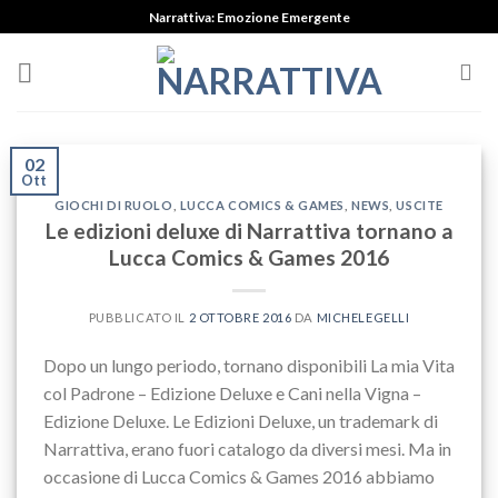
Skip
Narrattiva: Emozione Emergente
to
content
02
Ott
GIOCHI DI RUOLO
,
LUCCA COMICS & GAMES
,
NEWS
,
USCITE
Le edizioni deluxe di Narrattiva tornano a
Lucca Comics & Games 2016
PUBBLICATO IL
2 OTTOBRE 2016
DA
MICHELEGELLI
Dopo un lungo periodo, tornano disponibili La mia Vita
col Padrone – Edizione Deluxe e Cani nella Vigna –
Edizione Deluxe. Le Edizioni Deluxe, un trademark di
Narrattiva, erano fuori catalogo da diversi mesi. Ma in
occasione di Lucca Comics & Games 2016 abbiamo