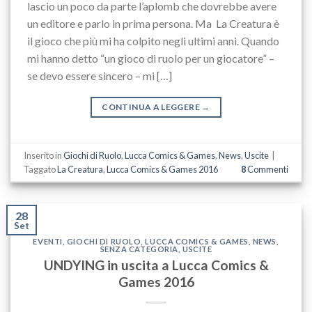
lascio un poco da parte l’aplomb che dovrebbe avere
un editore e parlo in prima persona. Ma La Creatura è
il gioco che più mi ha colpito negli ultimi anni. Quando
mi hanno detto “un gioco di ruolo per un giocatore” –
se devo essere sincero – mi […]
CONTINUA A LEGGERE
→
Inserito in
Giochi di Ruolo
,
Lucca Comics & Games
,
News
,
Uscite
|
Taggato
La Creatura
,
Lucca Comics & Games 2016
8
Commenti
28
Set
EVENTI
,
GIOCHI DI RUOLO
,
LUCCA COMICS & GAMES
,
NEWS
,
SENZA CATEGORIA
,
USCITE
UNDYING in uscita a Lucca Comics &
Games 2016