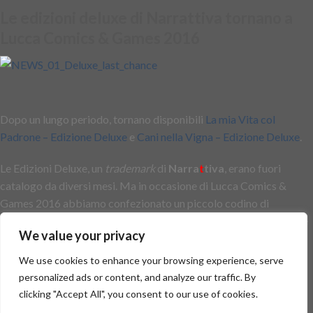
Le edizioni deluxe di Narrattiva tornano a
Lucca Comics & Games 2016
Dopo un lungo periodo, tornano disponibili
La mia Vita col
Padrone – Edizione Deluxe
e
Cani nella Vigna – Edizione Deluxe
.
Le Edizioni Deluxe, un
trademark
di
Narra
t
tiva
, erano fuori
catalogo da diversi mesi. Ma in occasione di Lucca Comics &
Games 2016 abbiamo confezionato un piccolo codino di
tiratura. Non perdete quest’
ULTIMA
occasione, perché non ce ne
We value your privacy
saranno altre. I materiali sono completamente terminati.
We use cookies to enhance your browsing experience, serve
Non dite che non vi era stato detto …
personalized ads or content, and analyze our traffic. By
clicking "Accept All", you consent to our use of cookies.
Stay Tuned