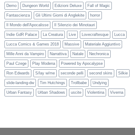
Demo
Dungeon World
Edizioni Deluxe
Fall of Magic
Fantascienza
Gli Ultimi Giorni di Anglekite
horror
Il Mondo dell'Apocalisse
Il Silenzio dei Minotauri
Indie GdR Palace
La Creatura
Live
Lovecraftesque
Lucca
Lucca Comics & Games 2018
Massive
Materiale Aggiuntivo
Mille Anni da Vampiro
Narrattiva
Natale
Nechronica
Paul Czege
Play Modena
Powered by Apocalypse
Ron Edwards
S/lay w/me
seconde pelli
second skins
Silkie
slide-landing-dw
Tim Hutchings
Trollbabe
Undying
Urban Fantasy
Urban Shadows
uscite
Violentina
Viverna