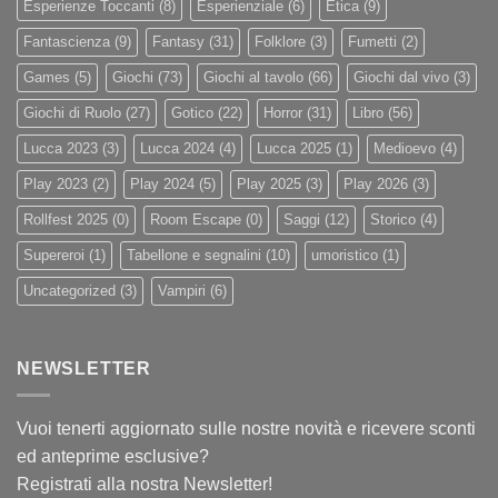
Esperienze Toccanti
(8)
Esperienziale
(6)
Etica
(9)
Fantascienza
(9)
Fantasy
(31)
Folklore
(3)
Fumetti
(2)
Games
(5)
Giochi
(73)
Giochi al tavolo
(66)
Giochi dal vivo
(3)
Giochi di Ruolo
(27)
Gotico
(22)
Horror
(31)
Libro
(56)
Lucca 2023
(3)
Lucca 2024
(4)
Lucca 2025
(1)
Medioevo
(4)
Play 2023
(2)
Play 2024
(5)
Play 2025
(3)
Play 2026
(3)
Rollfest 2025
(0)
Room Escape
(0)
Saggi
(12)
Storico
(4)
Supereroi
(1)
Tabellone e segnalini
(10)
umoristico
(1)
Uncategorized
(3)
Vampiri
(6)
NEWSLETTER
Vuoi tenerti aggiornato sulle nostre novità e ricevere sconti
ed anteprime esclusive?
Registrati alla nostra Newsletter!