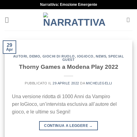
Skip
Narrattiva: Emozione Emergente
to
content
29
Apr
AUTORI
,
DEMO
,
GIOCHI DI RUOLO
,
IOGIOCO
,
NEWS
,
SPECIAL
GUEST
Thorny Games a Modena Play 2022
PUBBLICATO IL
29 APRILE 2022
DA
MICHELEGELLI
Una versione ridotta di 1000 Anni da Vampiro
per IoGioco, un’intervista esclusiva all’autore del
gioco, e le ultime su Segni!
CONTINUA A LEGGERE
→