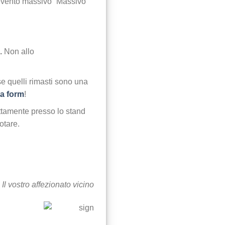
evento massivo “Massivo”
0.
Non allo
se quelli rimasti sono una
a form
!
rettamente presso lo stand
otare.
ostro affezionato vicino