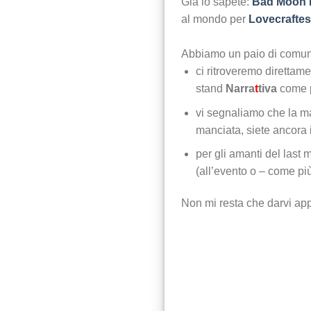
Già lo sapete:
Bad Moon 
al mondo per
Lovecrafte
Abbiamo un paio di comuni
ci ritroveremo direttam
stand
Narra
t
tiva
come p
vi segnaliamo che la mag
manciata, siete ancora 
per gli amanti del last m
(all’evento o – come più
Non mi resta che darvi ap