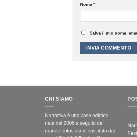
Nome
*
Salva il mio nome, ema
CHI SIAMO
PO
Narrattiva è una casa editrice
nata nel 2006 a seguito del
Narr
grande entusiasmo suscitato dai
Fest