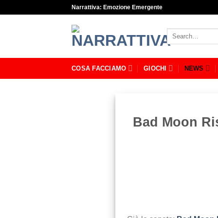
Skip
Narrattiva: Emozione Emergente
to
content
Search
for:
COSA FACCIAMO
GIOCHI
NEWS
Bad Moon Ris