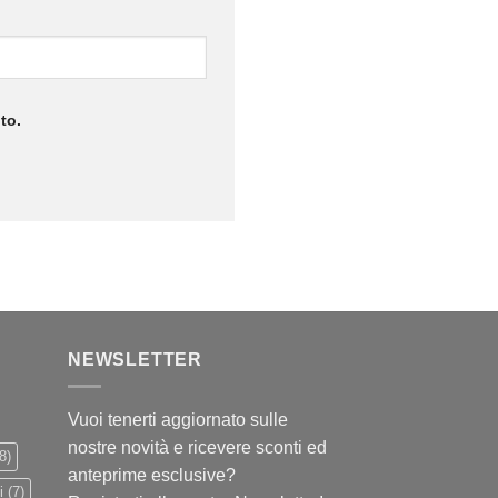
to.
NEWSLETTER
Vuoi tenerti aggiornato sulle
nostre novità e ricevere sconti ed
8)
anteprime esclusive?
i
(7)