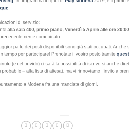
Rising
, in programma in quel di
Play Modena
2019, è il primo 
sque
.
cazioni di servizio:
ente
alla sala 400, primo piano, Venerdì 5 Aprile alle ore 20:0
recedentemente comunicato.
gior parte dei posti disponibili sono già stati occupati. Anche 
in tempo per partecipare! Prenotate il vostro posto tramite
quest
inute (e del brivido) ci sarà la possibilità di iscriversi anche di
 probabile – alla lista di attesa), ma vi rinnoviamo l’invito a pren
puntamento a Modena fra una manciata di giorni.
Il v