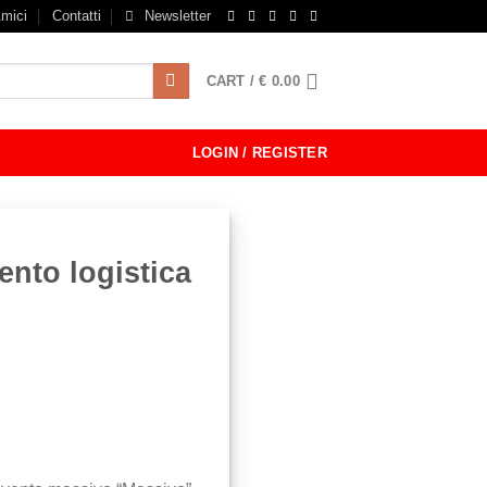
mici
Contatti
Newsletter
CART /
€
0.00
LOGIN / REGISTER
nto logistica