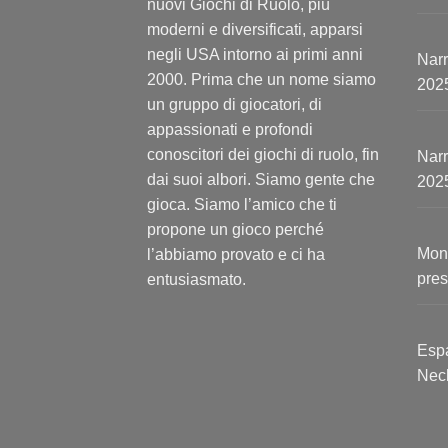
nuovi Giochi di Ruolo, più
moderni e diversificati, apparsi
negli USA intorno ai primi anni
Narr
2000. Prima che un nome siamo
202
un gruppo di giocatori, di
appassionati e profondi
conoscitori dei giochi di ruolo, fin
Narr
dai suoi albori. Siamo gente che
202
gioca. Siamo l’amico che ti
propone un gioco perché
Mont
l’abbiamo provato e ci ha
pres
entusiasmato.
Espa
Nec
escl