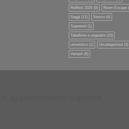
Rollfest 2025
(0)
Room Escape
(
Saggi
(12)
Storico
(4)
Supereroi
(1)
Tabellone e segnalini
(10)
umoristico
(1)
Uncategorized
(3)
Vampiri
(6)
 e aggiornamento logistica