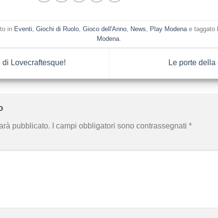
to in
Eventi
,
Giochi di Ruolo
,
Gioco dell'Anno
,
News
,
Play Modena
e taggato
Modena
.
 di Lovecraftesque!
Le porte della 
to
sarà pubblicato.
I campi obbligatori sono contrassegnati
*