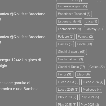
Espansione gioco
(5)
attiva @Roll!fest Bracciano
Esperienze Toccanti
(8)
5
Esperienziale
(6)
Etica
(9)
Fantascienza
(9)
Fantasy
(31)
Folklore
(3)
Fumetti
(2)
attiva @Roll!fest Bracciano
5
Games
(5)
Giochi
(73)
Giochi al tavolo
(66)
Giochi dal vivo
(3)
segur 1244: Un gioco di
tigio
Giochi di Ruolo
(27)
Gotico
(22)
Horror
(31)
Libro
(56)
Lucca 2023
(3)
Lucca 2024
(4)
nsione gratuita di
hronica e una Bambola
Lucca 2025
(1)
Medioevo
(4)
usiva!
Play 2023
(2)
Play 2024
(5)
Play 2025
(3)
Play 2026
(3)