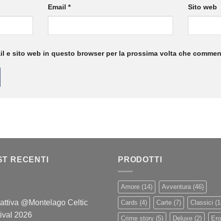
Email
*
Sito web
il e sito web in questo browser per la prossima volta che commen
ST RECENTI
PRODOTTI
Amore
(14)
Avventura
(46)
attiva @Montelago Celtic
Cards
(4)
Carte
(7)
Classici
(1
ival 2026
Crime story
(5)
Deluxe
(2)
Ero