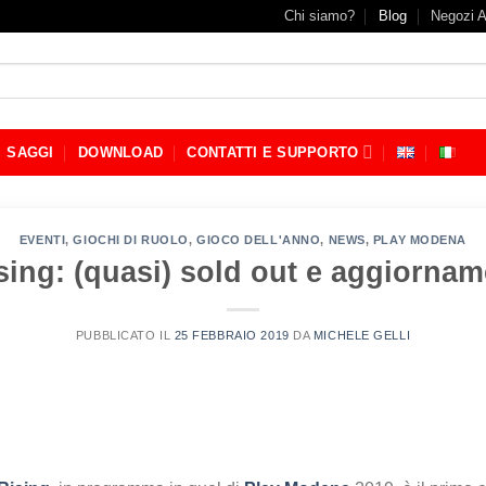
Chi siamo?
Blog
Negozi A
SAGGI
DOWNLOAD
CONTATTI E SUPPORTO
EVENTI
,
GIOCHI DI RUOLO
,
GIOCO DELL'ANNO
,
NEWS
,
PLAY MODENA
ing: (quasi) sold out e aggiorname
PUBBLICATO IL
25 FEBBRAIO 2019
DA
MICHELE GELLI