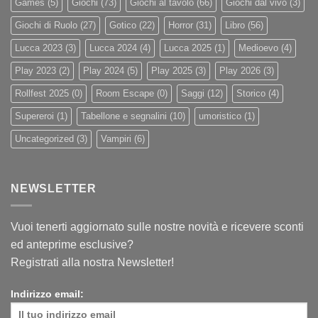
Games
(5)
Giochi
(73)
Giochi al tavolo
(66)
Giochi dal vivo
(3)
Giochi di Ruolo
(27)
Gotico
(22)
Horror
(31)
Libro
(56)
Lucca 2023
(3)
Lucca 2024
(4)
Lucca 2025
(1)
Medioevo
(4)
Play 2023
(2)
Play 2024
(5)
Play 2025
(3)
Play 2026
(3)
Rollfest 2025
(0)
Room Escape
(0)
Saggi
(12)
Storico
(4)
Supereroi
(1)
Tabellone e segnalini
(10)
umoristico
(1)
Uncategorized
(3)
Vampiri
(6)
NEWSLETTER
Vuoi tenerti aggiornato sulle nostre novità e ricevere sconti
ed anteprime esclusive?
Registrati alla nostra Newsletter!
Indirizzo email: