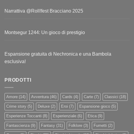
Narrattiva @Roll!fest Bracciano 2025
Montsegur 1244: Un gioco di prestigio
Espansione gratuita di Nechronica e una Bambola
esclusiva!
PRODOTTI
Amore
(14)
Avventura
(46)
Cards
(4)
Carte
(7)
Classici
(18)
Crime story
(5)
Deluxe
(2)
Eroi
(7)
Espansione gioco
(5)
Esperienze Toccanti
(8)
Esperienziale
(6)
Etica
(9)
Fantascienza
(9)
Fantasy
(31)
Folklore
(3)
Fumetti
(2)