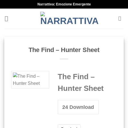
Skip
Narrattiva: Emozione Emergente
to
content
The Find – Hunter Sheet
The Find –
Hunter Sheet
24
Download