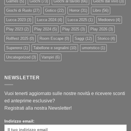
Games
(5)
Giochi
(73)
Giochi al tavolo
(66)
Giochi dal vivo
(3)
Giochi di Ruolo
(27)
Gotico
(22)
Horror
(31)
Libro
(56)
Lucca 2023
(3)
Lucca 2024
(4)
Lucca 2025
(1)
Medioevo
(4)
Play 2023
(2)
Play 2024
(5)
Play 2025
(3)
Play 2026
(3)
Rollfest 2025
(0)
Room Escape
(0)
Saggi
(12)
Storico
(4)
Supereroi
(1)
Tabellone e segnalini
(10)
umoristico
(1)
Uncategorized
(3)
Vampiri
(6)
NEWSLETTER
Vuoi tenerti aggiornato sulle nostre novità e ricevere sconti
ed anteprime esclusive?
Registrati alla nostra Newsletter!
Indirizzo email: