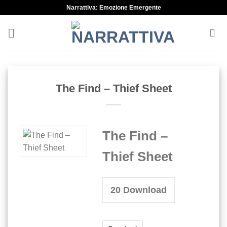
Skip
Narrattiva: Emozione Emergente
to
content
The Find – Thief Sheet
The Find –
Thief Sheet
20
Download