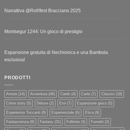
Narrattiva @Roll!fest Bracciano 2025
Montsegur 1244: Un gioco di prestigio
Espansione gratuita di Nechronica e una Bambola
esclusiva!
PRODOTTI
Amore
(14)
Avventura
(46)
Cards
(4)
Carte
(7)
Classici
(18)
Crime story
(5)
Deluxe
(2)
Eroi
(7)
Espansione gioco
(5)
Esperienze Toccanti
(8)
Esperienziale
(6)
Etica
(9)
Fantascienza
(9)
Fantasy
(31)
Folklore
(3)
Fumetti
(2)