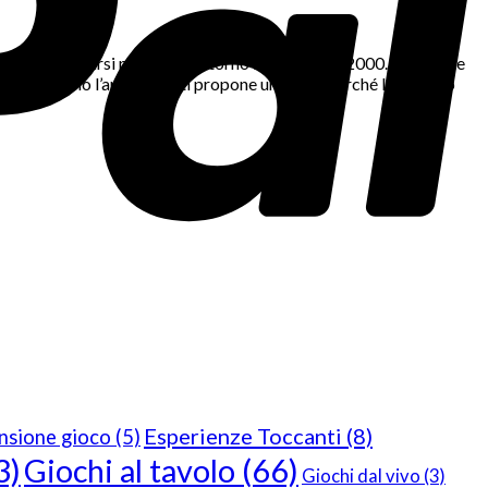
sificati, apparsi negli USA intorno ai primi anni 2000. Prima che
e gioca. Siamo l’amico che ti propone un gioco perché l’abbiamo
Esperienze Toccanti
(8)
nsione gioco
(5)
3)
Giochi al tavolo
(66)
Giochi dal vivo
(3)