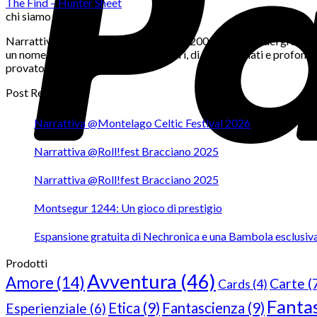
The Find – Hunter Sheet
chi siamo
Narrattiva è una casa editrice nata nel 2006 a seguito del grande 
un nome siamo un gruppo di giocatori, di appassionati e profondi c
provato e ci ha entusiasmato.
Post Recenti
Narrattiva @Montelago Celtic Festival 2026
Narrattiva @Roll!fest Bracciano 2025
Narrattiva @Roll!fest Bracciano 2025
Montsegur 1244: Un gioco di prestigio
Espansione gratuita di Nechronica e una Bambola esclusiv
Prodotti
Avventura
(46)
Amore
(14)
Carte
(
Cards
(4)
Fanta
Etica
(9)
Fantascienza
(9)
Esperienziale
(6)