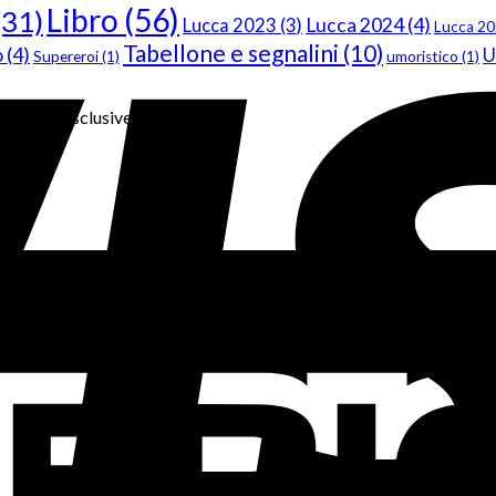
Libro
(56)
(31)
Lucca 2024
(4)
Lucca 2023
(3)
Lucca 2
Tabellone e segnalini
(10)
o
(4)
U
Supereroi
(1)
umoristico
(1)
nteprime esclusive?