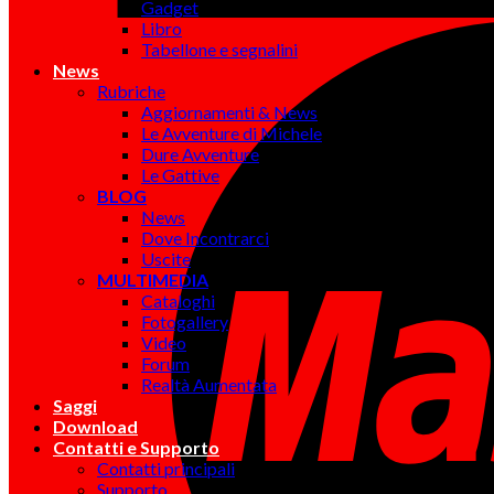
Gadget
Libro
Tabellone e segnalini
News
Rubriche
Aggiornamenti & News
Le Avventure di Michele
Dure Avventure
Le Gattive
BLOG
News
Dove Incontrarci
Uscite
MULTIMEDIA
Cataloghi
Fotogallery
Video
Forum
Realtà Aumentata
Saggi
Download
Contatti e Supporto
Contatti principali
Supporto