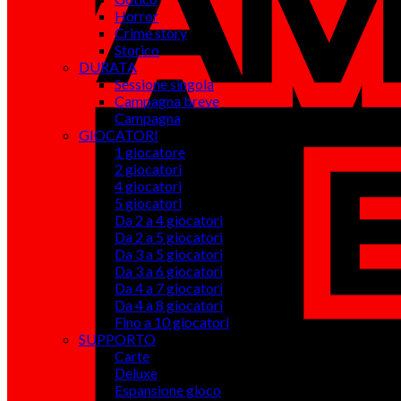
Horror
Crime story
Storico
DURATA
Sessione singola
Campagna breve
Campagna
GIOCATORI
1 giocatore
2 giocatori
4 giocatori
5 giocatori
Da 2 a 4 giocatori
Da 2 a 5 giocatori
Da 3 a 5 giocatori
Da 3 a 6 giocatori
Da 4 a 7 giocatori
Da 4 a 8 giocatori
Fino a 10 giocatori
SUPPORTO
Carte
Deluxe
Espansione gioco