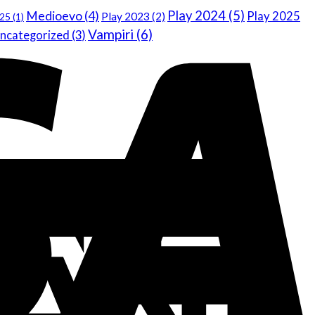
Play 2024
(5)
Medioevo
(4)
Play 2025
Play 2023
(2)
025
(1)
Vampiri
(6)
ncategorized
(3)