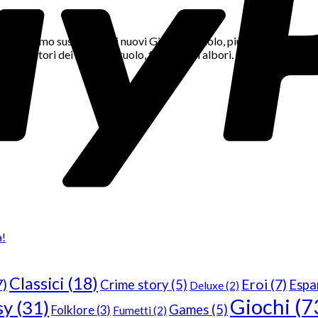
entusiasmo suscitato dai nuovi Giochi di Ruolo, più moderni e diver
onoscitori dei giochi di ruolo, fin dai suoi albori. Siamo gente ch
a!
Classici
(18)
7)
Eroi
(7)
Crime story
(5)
Espa
Deluxe
(2)
Giochi
(7
sy
(31)
Games
(5)
Folklore
(3)
Fumetti
(2)