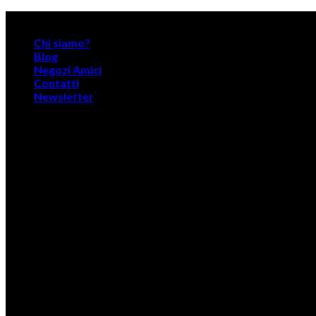
Skip
Narrattiva: Emozione Emergente
to
Chi siamo?
content
Blog
Negozi Amici
Contatti
Newsletter