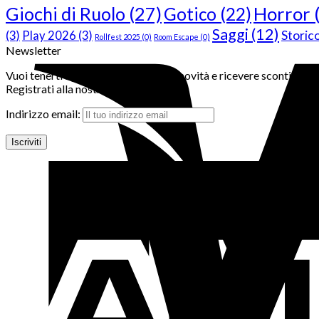
Giochi di Ruolo
(27)
Horror
Gotico
(22)
Saggi
(12)
Storic
(3)
Play 2026
(3)
Rollfest 2025
(0)
Room Escape
(0)
Newsletter
Vuoi tenerti aggiornato sulle nostre novità e ricevere sconti ed a
Registrati alla nostra Newsletter!
Indirizzo email: