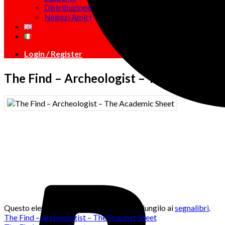
Distribuzione
Negozi Amici
Login / Register
The Find – Archeologist – The Academic
Questo elemento è stato inserito in . Aggiungilo ai
segnalibri
.
The Find – Archeologist – The Prophet Sheet