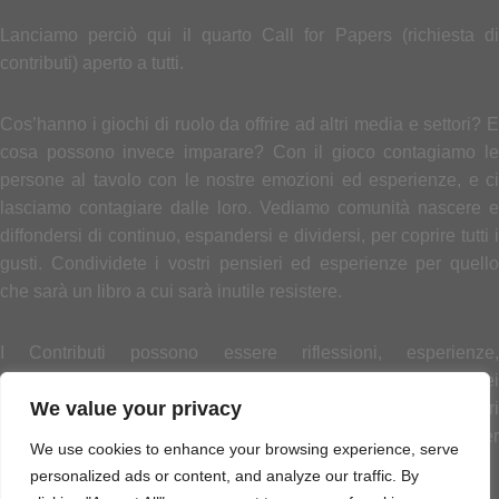
Lanciamo perciò qui il quarto Call for Papers (richiesta di
contributi) aperto a tutti.
Cos’hanno i giochi di ruolo da offrire ad altri media e settori? E
cosa possono invece imparare? Con il gioco contagiamo le
persone al tavolo con le nostre emozioni ed esperienze, e ci
lasciamo contagiare dalle loro. Vediamo comunità nascere e
diffondersi di continuo, espandersi e dividersi, per coprire tutti i
gusti. Condividete i vostri pensieri ed esperienze per quello
che sarà un libro a cui sarà inutile resistere.
I Contributi possono essere riflessioni, esperienze,
dissertazioni di teoria, riflessioni su storia ed evoluzione dei
We value your privacy
giochi. L’unico criterio da tenere presente nel proporre i vostri
elaborati è che, come sempre, l’INCbook è pensato per
We use cookies to enhance your browsing experience, serve
promuovere la diffusione del gioco.
personalized ads or content, and analyze our traffic. By