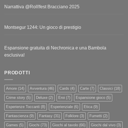
Narrattiva @Roll!fest Bracciano 2025
Montsegur 1244: Un gioco di prestigio
Espansione gratuita di Nechronica e una Bambola
esclusiva!
PRODOTTI
Amore
(14)
Avventura
(46)
Cards
(4)
Carte
(7)
Classici
(18)
Crime story
(5)
Deluxe
(2)
Eroi
(7)
Espansione gioco
(5)
Esperienze Toccanti
(8)
Esperienziale
(6)
Etica
(9)
Fantascienza
(9)
Fantasy
(31)
Folklore
(3)
Fumetti
(2)
Games
(5)
Giochi
(73)
Giochi al tavolo
(66)
Giochi dal vivo
(3)