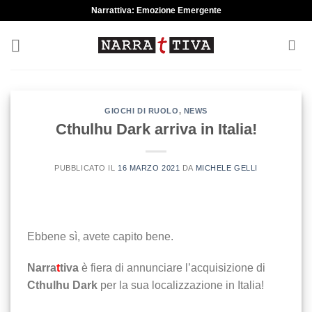
Skip
Narrattiva: Emozione Emergente
to
content
GIOCHI DI RUOLO
,
NEWS
Cthulhu Dark arriva in Italia!
PUBBLICATO IL
16 MARZO 2021
DA
MICHELE GELLI
Ebbene sì, avete capito bene.
Narra
t
tiva
è fiera di annunciare l’acquisizione di
Cthulhu Dark
per la sua localizzazione in Italia!