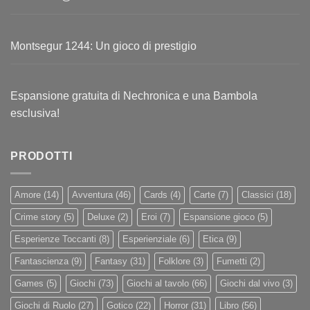
Montsegur 1244: Un gioco di prestigio
Espansione gratuita di Nechronica e una Bambola
esclusiva!
PRODOTTI
Amore
(14)
Avventura
(46)
Cards
(4)
Carte
(7)
Classici
(18)
Crime story
(5)
Deluxe
(2)
Eroi
(7)
Espansione gioco
(5)
Esperienze Toccanti
(8)
Esperienziale
(6)
Etica
(9)
Fantascienza
(9)
Fantasy
(31)
Folklore
(3)
Fumetti
(2)
Games
(5)
Giochi
(73)
Giochi al tavolo
(66)
Giochi dal vivo
(3)
Giochi di Ruolo
(27)
Gotico
(22)
Horror
(31)
Libro
(56)