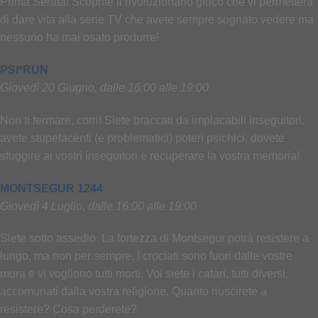
Prima Serata! Scoprite il rivoluzionario gioco che vi permetterà
di dare vita alla serie TV che avete sempre sognato vedere ma
nessuno ha mai osato produrre!
PSI*RUN
Giovedì 20 Giugno, dalle 16:00 alle 19:00
Non ti fermare, corri! Siete braccati da implacabili inseguitori,
avete stupefacenti (e problematici) poteri psichici, dovete
sfuggire ai vostri inseguitori e recuperare la vostra memoria!
MONTSEGUR 1244
Giovedì 4 Luglio, dalle 16:00 alle 19:00
Siete sotto assedio. La fortezza di Montsegur potrà resistere a
lungo, ma non per sempre. I crociati sono fuori dalle vostre
mura e vi vogliono tutti morti. Voi siete i catari, tutti diversi,
accomunati dalla vostra religione. Quanto riuscirete a
resistere? Cosa perderete?