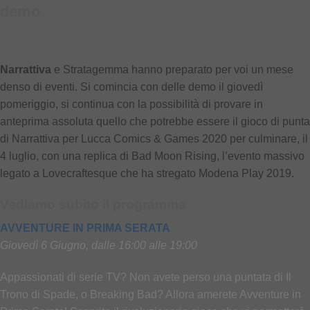
demo
Narrattiva
e Stratagemma hanno preparato per voi un mese
denso di eventi. Si comincia con delle demo il giovedì
pomeriggio, si continua con la possibilità di provare in
anteprima assoluta quello che potrebbe essere il gioco di punta
di Narrattiva per Lucca Comics & Games 2020 per culminare, il
4 luglio, con una replica di Bad Moon Rising, l’evento massivo
legato a Lovecraftesque che ha stregato Modena Play 2019.
Vediamo subito il programma
AVVENTURE IN PRIMA SERATA
Giovedì 6 Giugno, dalle 16:00 alle 19:00
Appassionati di serie TV? Non avete perso una puntata di Il
Trono di Spade, o Breaking Bad? Allora amerete Avventure in