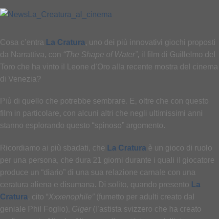
Cosa c’entra
La Cratura
, uno dei più innovativi giochi proposti
da Narrattiva, con
“The Shape of Water”
, il film di Guillelmo del
Toro che ha vinto il Leone d’Oro alla recente mostra del cinema
di Venezia?
Più di quello che potrebbe sembrare. E, oltre che con questo
film in particolare, con alcuni altri che negli ultimissimi anni
stanno esplorando questo “spinoso” argomento.
Ricordiamo ai più sbadati, che
La Cratura
è un gioco di ruolo
per una persona, che dura 21 giorni durante i quali il giocatore
produce un “diario” di una sua relazione carnale con una
ceratura aliena e disumana. Di solito, quando presento
La
Cratura
, cito “
Xxxenophile”
(fumetto per adulti creato dal
geniale Phil Foglio),
Giger
(l’astista svizzero che ha creato