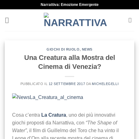
Skip
Narrattiva: Emozione Emergente
to
content
GIOCHI DI RUOLO
,
NEWS
Una Creatura alla Mostra del
Cinema di Venezia?
PUBBLICATO IL
12 SETTEMBRE 2017
DA
MICHELEGELLI
Cosa c’entra
La Cratura
, uno dei più innovativi
giochi proposti da Narrattiva, con
“The Shape of
Water”
, il film di Guillelmo del Toro che ha vinto il
Leone d’Oro alla recente mostra del cinema di