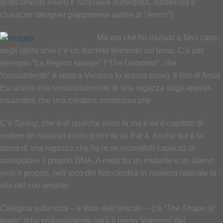
graficamente Alien) e
Nirasawa
(fumettista, modellista e
character designer giapponese autore di “
Amon
”).
Ma ora che ho iniziato a farci caso,
negli ultimi anni c’è un discreto fermento sul tema. C’è per
esempio “
La Region salvaje
” (“
The Untamed”,
che
“casualmente” è stato a Venezia lo scorso anno). Il film di Amat
Escalante che sostanzialmente di una ragazza dagli appetiti
insaziabili che una creatura mostruosa che
C’è
Spring
, che è di qualche anno fa ma è mi è capitato di
vedere (in Italiano) pochi giorni fa su Rai 4. Anche qui è la
storia di una ragazza che ha in se incredibili capacità di
manipolare il proprio DNA. A metà fra un mutante e un alieno
vero e proprio, nell’arco del film cambia in maniera radicale la
vita del suo amante.
Ciliegina sulla torta – e titolo dell’articolo – c’è
“The Shape of
water”
(che probabilmente sarà il meno “estremo” del