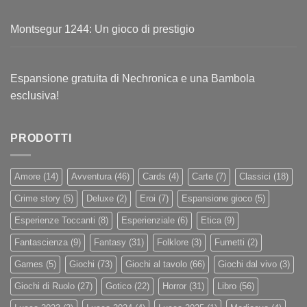
Montsegur 1244: Un gioco di prestigio
Espansione gratuita di Nechronica e una Bambola
esclusiva!
PRODOTTI
Amore
(14)
Avventura
(46)
Cards
(4)
Carte
(7)
Classici
(18)
Crime story
(5)
Deluxe
(2)
Eroi
(7)
Espansione gioco
(5)
Esperienze Toccanti
(8)
Esperienziale
(6)
Etica
(9)
Fantascienza
(9)
Fantasy
(31)
Folklore
(3)
Fumetti
(2)
Games
(5)
Giochi
(73)
Giochi al tavolo
(66)
Giochi dal vivo
(3)
Giochi di Ruolo
(27)
Gotico
(22)
Horror
(31)
Libro
(56)