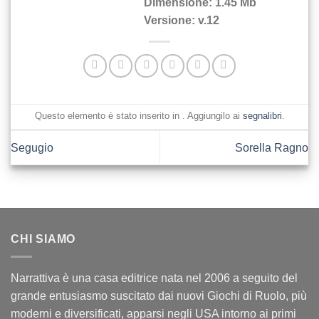
Dimensione:
1.45 Mb
Versione:
v.12
Questo elemento è stato inserito in . Aggiungilo ai
segnalibri
.
Segugio
Sorella Ragno
CHI SIAMO
Narrattiva è una casa editrice nata nel 2006 a seguito del
grande entusiasmo suscitato dai nuovi Giochi di Ruolo, più
moderni e diversificati, apparsi negli USA intorno ai primi