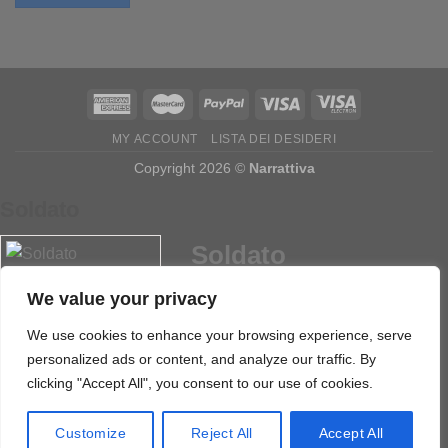
MY ACCOUNT
LISTA DEI DESIDERI
Copyright 2026 ©
Narrattiva
Soldato
Soldato
We value your privacy
595
Download
We use cookies to enhance your browsing experience, serve
personalized ads or content, and analyze our traffic. By
clicking "Accept All", you consent to our use of cookies.
Scarica
Customize
Reject All
Accept All
Dimensione:
1.45 Mb