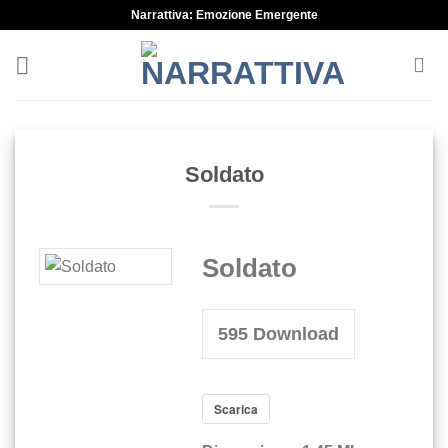
Skip
Narrattiva: Emozione Emergente
to
content
Soldato
Soldato
595
Download
Scarica