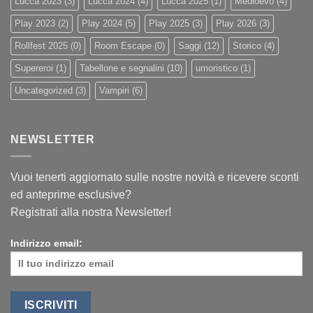
Lucca 2023
(3)
Lucca 2024
(4)
Lucca 2025
(1)
Medioevo
(4)
Play 2023
(2)
Play 2024
(5)
Play 2025
(3)
Play 2026
(3)
Rollfest 2025
(0)
Room Escape
(0)
Saggi
(12)
Storico
(4)
Supereroi
(1)
Tabellone e segnalini
(10)
umoristico
(1)
Uncategorized
(3)
Vampiri
(6)
NEWSLETTER
Vuoi tenerti aggiornato sulle nostre novità e ricevere sconti
ed anteprime esclusive?
Registrati alla nostra Newsletter!
Indirizzo email: