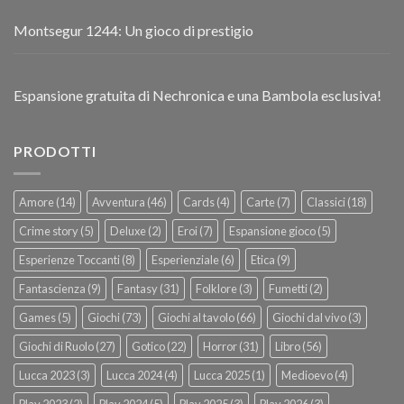
Montsegur 1244: Un gioco di prestigio
Espansione gratuita di Nechronica e una Bambola esclusiva!
PRODOTTI
Amore
(14)
Avventura
(46)
Cards
(4)
Carte
(7)
Classici
(18)
Crime story
(5)
Deluxe
(2)
Eroi
(7)
Espansione gioco
(5)
Esperienze Toccanti
(8)
Esperienziale
(6)
Etica
(9)
Fantascienza
(9)
Fantasy
(31)
Folklore
(3)
Fumetti
(2)
Games
(5)
Giochi
(73)
Giochi al tavolo
(66)
Giochi dal vivo
(3)
Giochi di Ruolo
(27)
Gotico
(22)
Horror
(31)
Libro
(56)
Lucca 2023
(3)
Lucca 2024
(4)
Lucca 2025
(1)
Medioevo
(4)
Play 2023
(2)
Play 2024
(5)
Play 2025
(3)
Play 2026
(3)