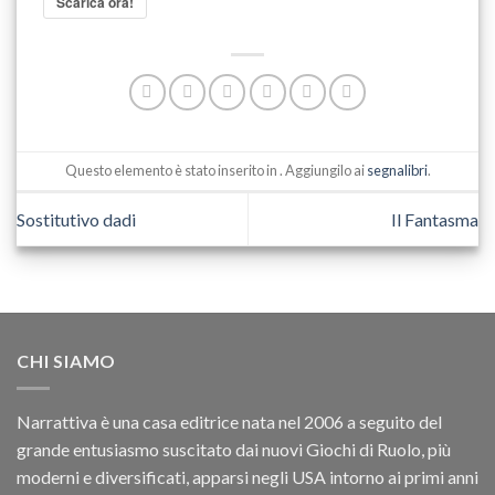
Scarica ora!
Questo elemento è stato inserito in . Aggiungilo ai
segnalibri
.
Sostitutivo dadi
Il Fantasma
CHI SIAMO
Narrattiva è una casa editrice nata nel 2006 a seguito del
grande entusiasmo suscitato dai nuovi Giochi di Ruolo, più
moderni e diversificati, apparsi negli USA intorno ai primi anni