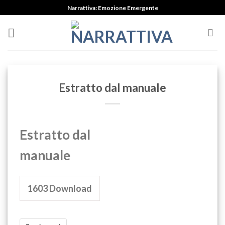
Skip
Narrattiva: Emozione Emergente
to
content
Estratto dal manuale
Estratto dal
manuale
1603
Download