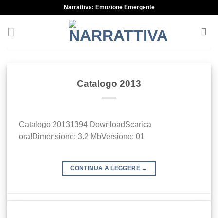
Skip
Narrattiva: Emozione Emergente
to
content
Catalogo 2013
Catalogo 20131394 DownloadScarica
ora!Dimensione: 3.2 MbVersione: 01
CONTINUA A LEGGERE
→