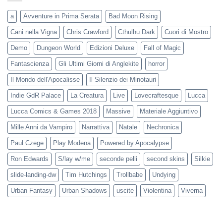
a
Avventure in Prima Serata
Bad Moon Rising
Cani nella Vigna
Chris Crawford
Cthulhu Dark
Cuori di Mostro
Demo
Dungeon World
Edizioni Deluxe
Fall of Magic
Fantascienza
Gli Ultimi Giorni di Anglekite
horror
Il Mondo dell'Apocalisse
Il Silenzio dei Minotauri
Indie GdR Palace
La Creatura
Live
Lovecraftesque
Lucca
Lucca Comics & Games 2018
Massive
Materiale Aggiuntivo
Mille Anni da Vampiro
Narrattiva
Natale
Nechronica
Paul Czege
Play Modena
Powered by Apocalypse
Ron Edwards
S/lay w/me
seconde pelli
second skins
Silkie
slide-landing-dw
Tim Hutchings
Trollbabe
Undying
Urban Fantasy
Urban Shadows
uscite
Violentina
Viverna