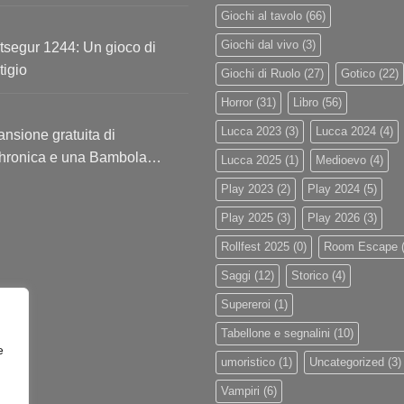
Giochi al tavolo
(66)
Giochi dal vivo
(3)
segur 1244: Un gioco di
tigio
Giochi di Ruolo
(27)
Gotico
(22)
Horror
(31)
Libro
(56)
Lucca 2023
(3)
Lucca 2024
(4)
nsione gratuita di
hronica e una Bambola
Lucca 2025
(1)
Medioevo
(4)
usiva!
Play 2023
(2)
Play 2024
(5)
Play 2025
(3)
Play 2026
(3)
Rollfest 2025
(0)
Room Escape
(
Saggi
(12)
Storico
(4)
Supereroi
(1)
Tabellone e segnalini
(10)
e
umoristico
(1)
Uncategorized
(3)
Vampiri
(6)