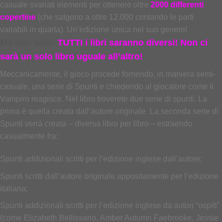
casuale svariati elementi per ottenere oltre
2000 differenti
copertine
(che salgono a oltre 12.000 contando le parti
variabili in quarta). Un’edizione unica nel suo genere!
Ma non solo!
TUTTI i libri saranno diversi! Non ci
sarà un solo libro uguale all’altro!
Meccanicamente, il gioco procede fornendo, in maniera semi-
casuale, una serie di Spunti e chiedendo al giocatore come il
Vampiro reagisce. Nel libro troverete due serie di spunti. La
prima è quella creata dall’autore originale. La seconda serie di
Spunti verrà creata – diversa libro per libro – estraendo
casualmente fra:
Spunti addizionali scritti per l’edizione inglese dall’autore;
Spunti scritti dall’autore originale appositamente per l’edizione
italiana;
Spunti addizionali scritti per l’edizione inglese da autori “ospiti”
(come Elizabeth Bellissario, Amber Autumn Faebrooke, Jessie