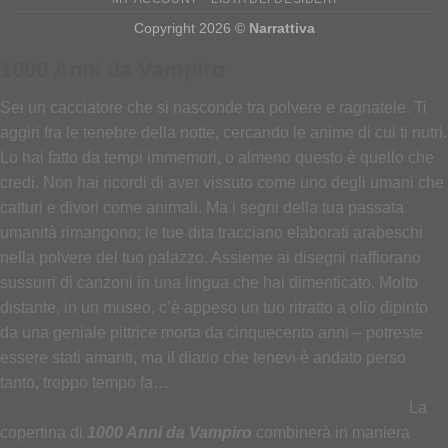
Copyright 2026 ©
Narrattiva
1000 Anni da Vampiro
Sei un cacciatore che si nasconde tra polvere e ragnatele. Ti
aggiri fra le tenebre della notte, cercando le anime di cui ti nutri.
Lo hai fatto da tempi immemori, o almeno questo è quello che
credi. Non hai ricordi di aver vissuto come uno degli umani che
catturi e divori come animali. Ma i segni della tua passata
umanità rimangono; le tue dita tracciano elaborati arabeschi
nella polvere del tuo palazzo, Assieme ai disegni riaffiorano
sussurri di canzoni in una lingua che hai dimenticato. Molto
distante, in un museo, c’è appeso un tuo ritratto a olio dipinto
da una geniale pittrice morta da cinquecento anni – potreste
essere stati amanti, ma il diario che tenevi è andato perso
tanto, troppo tempo fa…
La
copertina di
1000 Anni da Vampiro
combinerà in maniera