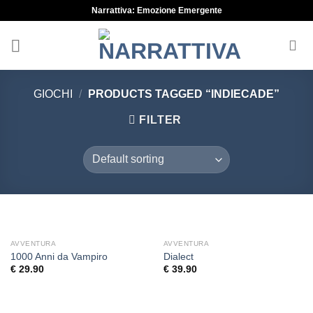
Skip
Narrattiva: Emozione Emergente
to
content
GIOCHI
/
PRODUCTS TAGGED “INDIECADE”
FILTER
AVVENTURA
AVVENTURA
1000 Anni da Vampiro
Dialect
€
29.90
€
39.90