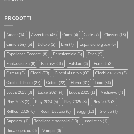
PRODOTTI
Amore
(14)
Avventura
(46)
Cards
(4)
Carte
(7)
Classici
(18)
Crime story
(5)
Deluxe
(2)
Eroi
(7)
Espansione gioco
(5)
Esperienze Toccanti
(8)
Esperienziale
(6)
Etica
(9)
Fantascienza
(9)
Fantasy
(31)
Folklore
(3)
Fumetti
(2)
Games
(5)
Giochi
(73)
Giochi al tavolo
(66)
Giochi dal vivo
(3)
Giochi di Ruolo
(27)
Gotico
(22)
Horror
(31)
Libro
(56)
Lucca 2023
(3)
Lucca 2024
(4)
Lucca 2025
(1)
Medioevo
(4)
Play 2023
(2)
Play 2024
(5)
Play 2025
(3)
Play 2026
(3)
Rollfest 2025
(0)
Room Escape
(0)
Saggi
(12)
Storico
(4)
Supereroi
(1)
Tabellone e segnalini
(10)
umoristico
(1)
Uncategorized
(3)
Vampiri
(6)