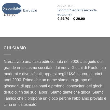
CLASSICI
AVVENTURA
Disponibile!
Sporchi Segreti (seconda
La Sposa di Barbablù
edizione)
€
39.90
€
29.70
–
€
29.90
CHI SIAMO
Narrattiva è una casa editrice nata nel 2006 a seguito del
grande entusiasmo suscitato dai nuovi Giochi di Ruolo, più
moderni e diversificati, apparsi negli USA intorno ai primi
anni 2000. Prima che un nome siamo un gruppo di
giocatori, di appassionati e profondi conoscitori dei giochi
di ruolo, fin dai suoi albori. Siamo gente che gioca. Siamo
l’amico che ti propone un gioco perché l’abbiamo provato e
ci ha entusiasmato.