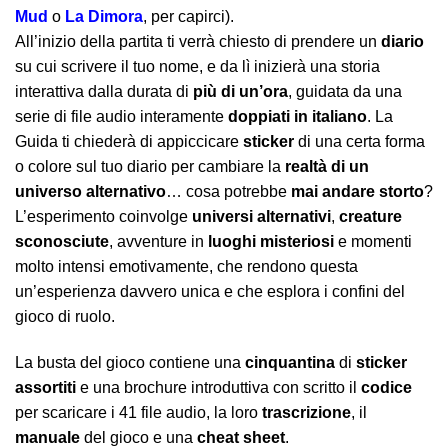
Mud
o
La Dimora
, per capirci).
All’inizio della partita ti verrà chiesto di prendere un
diario
su cui scrivere il tuo nome, e da lì inizierà una storia
interattiva dalla durata di
più di un’ora
, guidata da una
serie di file audio interamente
doppiati in italiano
. La
Guida ti chiederà di appiccicare
sticker
di una certa forma
o colore sul tuo diario per cambiare la
realtà di un
universo alternativo
… cosa potrebbe
mai andare storto
?
L’esperimento coinvolge
universi alternativi
,
creature
sconosciute
, avventure in
luoghi misteriosi
e momenti
molto intensi emotivamente, che rendono questa
un’esperienza davvero unica e che esplora i confini del
gioco di ruolo.
La busta del gioco contiene una
cinquantina
di
sticker
assortiti
e una brochure introduttiva con scritto il
codice
per scaricare i 41 file audio, la loro
trascrizione
, il
manuale
del gioco e una
cheat sheet
.