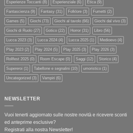
Esperienze Toccanti
(8)
Esperienziale
(6)
Etica
(9)
Fantascienza
(9)
Fantasy
(31)
Folklore
(3)
Fumetti
(2)
Games
(5)
Giochi
(73)
Giochi al tavolo
(66)
Giochi dal vivo
(3)
Giochi di Ruolo
(27)
Gotico
(22)
Horror
(31)
Libro
(56)
Lucca 2023
(3)
Lucca 2024
(4)
Lucca 2025
(1)
Medioevo
(4)
Play 2023
(2)
Play 2024
(5)
Play 2025
(3)
Play 2026
(3)
Rollfest 2025
(0)
Room Escape
(0)
Saggi
(12)
Storico
(4)
Supereroi
(1)
Tabellone e segnalini
(10)
umoristico
(1)
Uncategorized
(3)
Vampiri
(6)
NEWSLETTER
Vuoi tenerti aggiornato sulle nostre novità e ricevere sconti
ed anteprime esclusive?
Registrati alla nostra Newsletter!