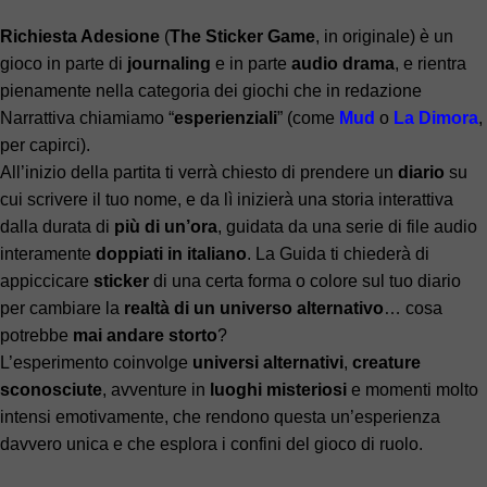
Richiesta Adesione
(
The Sticker Game
, in originale) è un
gioco in parte di
journaling
e in parte
audio drama
, e rientra
pienamente nella categoria dei giochi che in redazione
Narrattiva chiamiamo “
esperienziali
” (come
Mud
o
La Dimora
,
per capirci).
All’inizio della partita ti verrà chiesto di prendere un
diario
su
cui scrivere il tuo nome, e da lì inizierà una storia interattiva
dalla durata di
più di un’ora
, guidata da una serie di file audio
interamente
doppiati in italiano
. La Guida ti chiederà di
appiccicare
sticker
di una certa forma o colore sul tuo diario
per cambiare la
realtà di un universo alternativo
… cosa
potrebbe
mai andare storto
?
L’esperimento coinvolge
universi alternativi
,
creature
sconosciute
, avventure in
luoghi misteriosi
e momenti molto
intensi emotivamente, che rendono questa un’esperienza
davvero unica e che esplora i confini del gioco di ruolo.