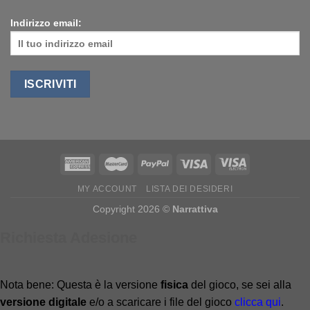
Indirizzo email:
MY ACCOUNT
LISTA DEI DESIDERI
Copyright 2026 ©
Narrattiva
Richiesta Adesione
Nota bene: Questa è la versione
fisica
del gioco, se sei alla
versione digitale
e/o a scaricare i file del gioco
clicca qui
.