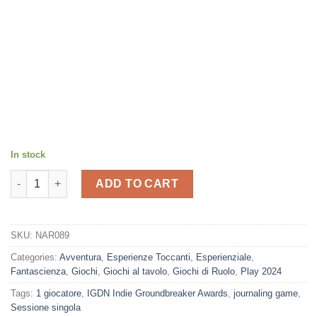
In stock
Richiesta Adesione quantity
ADD TO CART
SKU:
NAR089
Categories:
Avventura
,
Esperienze Toccanti
,
Esperienziale
,
Fantascienza
,
Giochi
,
Giochi al tavolo
,
Giochi di Ruolo
,
Play 2024
Tags:
1 giocatore
,
IGDN Indie Groundbreaker Awards
,
journaling game
,
Sessione singola