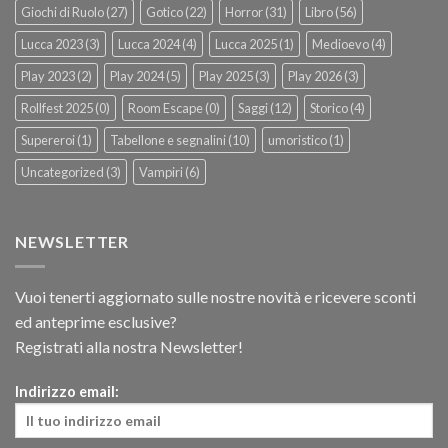
Giochi di Ruolo
(27)
Gotico
(22)
Horror
(31)
Libro
(56)
Lucca 2023
(3)
Lucca 2024
(4)
Lucca 2025
(1)
Medioevo
(4)
Play 2023
(2)
Play 2024
(5)
Play 2025
(3)
Play 2026
(3)
Rollfest 2025
(0)
Room Escape
(0)
Saggi
(12)
Storico
(4)
Supereroi
(1)
Tabellone e segnalini
(10)
umoristico
(1)
Uncategorized
(3)
Vampiri
(6)
NEWSLETTER
Vuoi tenerti aggiornato sulle nostre novità e ricevere sconti
ed anteprime esclusive?
Registrati alla nostra Newsletter!
Indirizzo email: