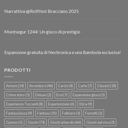
Narrattiva @Roll!fest Bracciano 2025
Montsegur 1244: Un gioco di prestigio
Espansione gratuita di Nechronica e una Bambola esclusiva!
PRODOTTI
Amore
(14)
Avventura
(46)
Cards
(4)
Carte
(7)
Classici
(18)
Crime story
(5)
Deluxe
(2)
Eroi
(7)
Espansione gioco
(5)
Esperienze Toccanti
(8)
Esperienziale
(6)
Etica
(9)
Fantascienza
(9)
Fantasy
(31)
Folklore
(3)
Fumetti
(2)
Games
(5)
Giochi
(73)
Giochi al tavolo
(66)
Giochi dal vivo
(3)