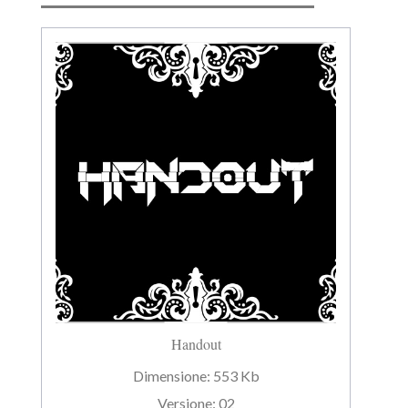
Handout
Dimensione:
553 Kb
Versione:
02