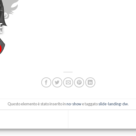
E
Questo elemento è stato inserito in
no-show
e taggato
slide-landing-dw
.