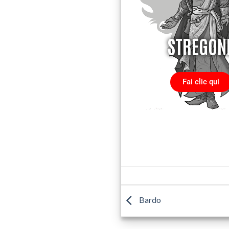
STREGON
Fai clic qui
Bardo