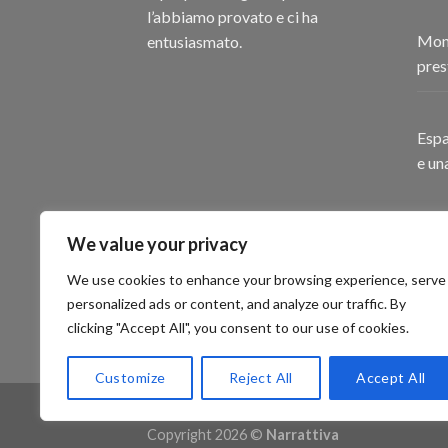
l’abbiamo provato e ci ha
Mont
entusiasmato.
pres
Espa
e un
We value your privacy
We use cookies to enhance your browsing experience, serve
personalized ads or content, and analyze our traffic. By
clicking "Accept All", you consent to our use of cookies.
Customize
Reject All
Accept All
MY ACCOUNT
LISTA DEI DESIDERI
Copyright 2026 ©
Narrattiva