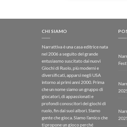
CHI SIAMO
POS
Narrattiva è una casa editrice nata
nel 2006 a seguito del grande
Narr
entusiasmo suscitato dai nuovi
Fest
Giochi di Ruolo, più moderni e
diversificati, apparsi negli USA
intorno ai primi anni 2000. Prima
Narr
che un nome siamo un gruppo di
202
giocatori, di appassionati e
profondi conoscitori dei giochi di
ruolo, fin dai suoi albori. Siamo
Narr
gente che gioca. Siamo l’amico che
202
ti propone un gioco perché