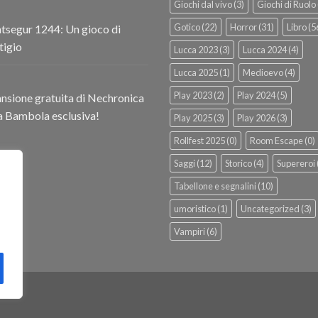
Giochi dal vivo
(3)
Giochi di Ruolo
Gotico
(22)
Horror
(31)
Libro
(5
segur 1244: Un gioco di
tigio
Lucca 2023
(3)
Lucca 2024
(4)
Lucca 2025
(1)
Medioevo
(4)
Play 2023
(2)
Play 2024
(5)
nsione gratuita di Nechronica
a Bambola esclusiva!
Play 2025
(3)
Play 2026
(3)
Rollfest 2025
(0)
Room Escape
(0)
Saggi
(12)
Storico
(4)
Supereroi
Tabellone e segnalini
(10)
umoristico
(1)
Uncategorized
(3)
Vampiri
(6)