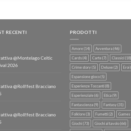
T RECENTI
PRODOTTI
Amore
(14)
Avventura
(46)
attiva @Montelago Celtic
Cards
(4)
Carte
(7)
Classici
(18
ival 2026
Crime story
(5)
Deluxe
(2)
Eroi
Espansione gioco
(5)
attiva @Roll!fest Bracciano
Esperienze Toccanti
(8)
5
Esperienziale
(6)
Etica
(9)
Fantascienza
(9)
Fantasy
(31)
attiva @Roll!fest Bracciano
Folklore
(3)
Fumetti
(2)
Games
5
Giochi
(73)
Giochi al tavolo
(66)