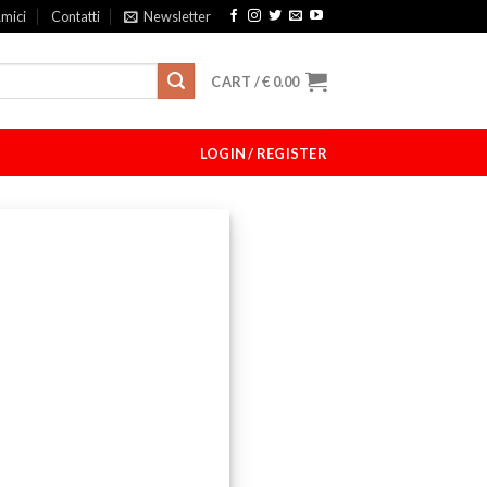
mici
Contatti
Newsletter
CART /
€
0.00
LOGIN / REGISTER