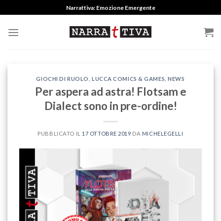
Skip
Narrattiva: Emozione Emergente
to
content
GIOCHI DI RUOLO
,
LUCCA COMICS & GAMES
,
NEWS
Per aspera ad astra! Flotsam e
Dialect sono in pre-ordine!
PUBBLICATO IL
17 OTTOBRE 2019
DA
MICHELEGELLI