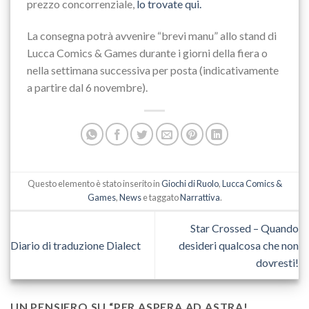
prezzo concorrenziale,
lo trovate qui.
La consegna potrà avvenire “brevi manu” allo stand di
Lucca Comics & Games durante i giorni della fiera o
nella settimana successiva per posta (indicativamente
a partire dal 6 novembre).
Questo elemento è stato inserito in
Giochi di Ruolo
,
Lucca Comics &
Games
,
News
e taggato
Narrattiva
.
Star Crossed – Quando
Diario di traduzione Dialect
desideri qualcosa che non
dovresti!
UN PENSIERO SU “
PER ASPERA AD ASTRA!