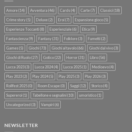
Amore
(14)
Avventura
(46)
Cards
(4)
Carte
(7)
Classici
(18)
Crime story
(5)
Deluxe
(2)
Eroi
(7)
Espansione gioco
(5)
Esperienze Toccanti
(8)
Esperienziale
(6)
Etica
(9)
Fantascienza
(9)
Fantasy
(31)
Folklore
(3)
Fumetti
(2)
Games
(5)
Giochi
(73)
Giochi al tavolo
(66)
Giochi dal vivo
(3)
Giochi di Ruolo
(27)
Gotico
(22)
Horror
(31)
Libro
(56)
Lucca 2023
(3)
Lucca 2024
(4)
Lucca 2025
(1)
Medioevo
(4)
Play 2023
(2)
Play 2024
(5)
Play 2025
(3)
Play 2026
(3)
Rollfest 2025
(0)
Room Escape
(0)
Saggi
(12)
Storico
(4)
Supereroi
(1)
Tabellone e segnalini
(10)
umoristico
(1)
Uncategorized
(3)
Vampiri
(6)
NEWSLETTER