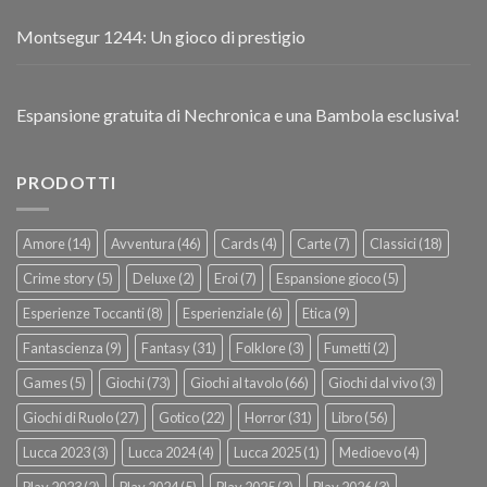
Montsegur 1244: Un gioco di prestigio
Espansione gratuita di Nechronica e una Bambola esclusiva!
PRODOTTI
Amore
(14)
Avventura
(46)
Cards
(4)
Carte
(7)
Classici
(18)
Crime story
(5)
Deluxe
(2)
Eroi
(7)
Espansione gioco
(5)
Esperienze Toccanti
(8)
Esperienziale
(6)
Etica
(9)
Fantascienza
(9)
Fantasy
(31)
Folklore
(3)
Fumetti
(2)
Games
(5)
Giochi
(73)
Giochi al tavolo
(66)
Giochi dal vivo
(3)
Giochi di Ruolo
(27)
Gotico
(22)
Horror
(31)
Libro
(56)
Lucca 2023
(3)
Lucca 2024
(4)
Lucca 2025
(1)
Medioevo
(4)
Play 2023
(2)
Play 2024
(5)
Play 2025
(3)
Play 2026
(3)