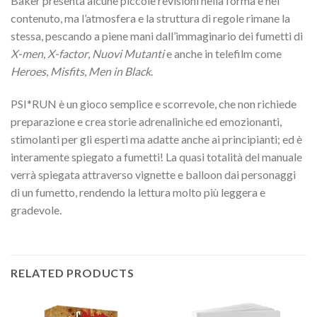
Baker presenta alcune piccole revisioni nella forma e nel
contenuto, ma l’atmosfera e la struttura di regole rimane la
stessa, pescando a piene mani dall’immaginario dei fumetti di
X-men
,
X-factor
,
Nuovi Mutanti
e anche in telefilm come
Heroes
,
Misfits
,
Men in Black
.
PSI*RUN è un gioco semplice e scorrevole, che non richiede
preparazione e crea storie adrenaliniche ed emozionanti,
stimolanti per gli esperti ma adatte anche ai principianti; ed è
interamente spiegato a fumetti! La quasi totalità del manuale
verrà spiegata attraverso vignette e balloon dai personaggi
di un fumetto, rendendo la lettura molto più leggera e
gradevole.
RELATED PRODUCTS