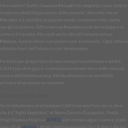
I tuoi nemici? Entità chiamate
Peccati
che vengono create dalla (e
si nutrono della) disperazione delle persone. Una volta che un
Peccato
si è stabilito, in qualche modo contamina tutto quello
che gli sta intorno. Affrontare un
Peccato
vuole dire indagare su
come si è formato. Ma vuole anche dire affrontarlo nel suo
Palazzo
, il punto dove i suoi poteri sono al massimo. Ogni vittoria
ottenuta fuori dal Palazzo è solo temporanea.
Perfetto per gruppi che cercano un’esperienza intensa e adulta,
CAIN è più di un gioco: è un’esplorazione narrativa delle zone più
oscure dell’identità umana, filtrata attraverso la sensibilità
artistica di un autore eccezionale.
Il parere di Michele
Se mi chiedessero di presentare CAIN con una frase secca, direi
che è il “figlio illegittimo” di
Neon Genesis Evangelion
,
Puella
Magi Madoka Magica
e
B.P.R.D.
(per chi non segue i comics: è uno
spin-off di
Hellboy
). Molto dell’immaginario che c’è dietro deriva