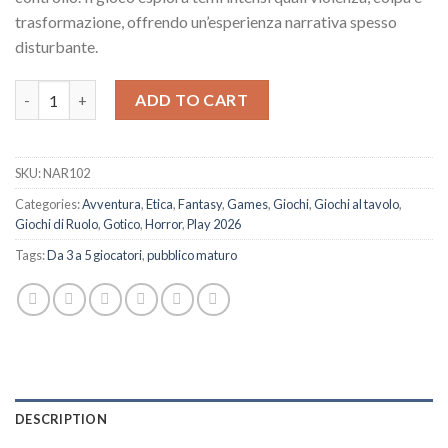
trasformazione, offrendo un’esperienza narrativa spesso
disturbante.
CAIN quantity
ADD TO CART
SKU:
NAR102
Categories:
Avventura
,
Etica
,
Fantasy
,
Games
,
Giochi
,
Giochi al tavolo
,
Giochi di Ruolo
,
Gotico
,
Horror
,
Play 2026
Tags:
Da 3 a 5 giocatori
,
pubblico maturo
DESCRIPTION