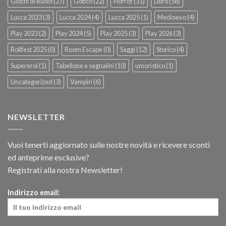
Giochi di Ruolo
(27)
Gotico
(22)
Horror
(31)
Libro
(56)
Lucca 2023
(3)
Lucca 2024
(4)
Lucca 2025
(1)
Medioevo
(4)
Play 2023
(2)
Play 2024
(5)
Play 2025
(3)
Play 2026
(3)
Rollfest 2025
(0)
Room Escape
(0)
Saggi
(12)
Storico
(4)
Supereroi
(1)
Tabellone e segnalini
(10)
umoristico
(1)
Uncategorized
(3)
Vampiri
(6)
NEWSLETTER
Vuoi tenerti aggiornato sulle nostre novità e ricevere sconti
ed anteprime esclusive?
Registrati alla nostra Newsletter!
Indirizzo email: