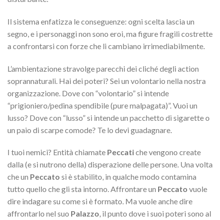
Il sistema enfatizza le conseguenze: ogni scelta lascia un
segno, e i personaggi non sono eroi, ma figure fragili costrette
a confrontarsi con forze che li cambiano irrimediabilmente.
L’ambientazione stravolge parecchi dei cliché degli action
soprannaturali. Hai dei poteri? Sei un volontario nella nostra
organizzazione. Dove con “volontario” si intende
“prigioniero/pedina spendibile (pure malpagata)”. Vuoi un
lusso? Dove con “lusso” si intende un pacchetto di sigarette o
un paio di scarpe comode? Te lo devi guadagnare.
I tuoi nemici? Entità chiamate
Peccati
che vengono create
dalla (e si nutrono della) disperazione delle persone. Una volta
che un
Peccato
si è stabilito, in qualche modo contamina
tutto quello che gli sta intorno. Affrontare un
Peccato
vuole
dire indagare su come si è formato. Ma vuole anche dire
affrontarlo nel suo
Palazzo
, il punto dove i suoi poteri sono al