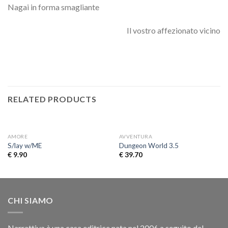
Nagai in forma smagliante
Il vostro affezionato vicino
RELATED PRODUCTS
AMORE
AVVENTURA
S/lay w/ME
Dungeon World 3.5
€
9.90
€
39.70
CHI SIAMO
Narrattiva è una casa editrice nata nel 2006 a seguito del