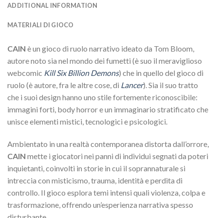
ADDITIONAL INFORMATION
MATERIALI DI GIOCO
CAIN
è un gioco di ruolo narrativo ideato da Tom Bloom,
autore noto sia nel mondo dei fumetti (è suo il meraviglioso
webcomic
Kill Six Billion Demons
) che in quello del gioco di
ruolo (è autore, fra le altre cose, di
Lancer
). Sia il suo tratto
che i suoi design hanno uno stile fortemente riconoscibile:
immagini forti, body horror e un immaginario stratificato che
unisce elementi mistici, tecnologici e psicologici.
Ambientato in una realtà contemporanea distorta dall’orrore,
CAIN
mette i giocatori nei panni di individui segnati da poteri
inquietanti, coinvolti in storie in cui il soprannaturale si
intreccia con misticismo, trauma, identità e perdita di
controllo. Il gioco esplora temi intensi quali violenza, colpa e
trasformazione, offrendo un’esperienza narrativa spesso
disturbante.