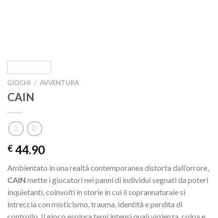
GIOCHI
/
AVVENTURA
CAIN
44.90
€
Ambientato in una realtà contemporanea distorta dall’orrore,
CAIN
mette i giocatori nei panni di individui segnati da poteri
inquietanti, coinvolti in storie in cui il soprannaturale si
intreccia con misticismo, trauma, identità e perdita di
controllo. Il gioco esplora temi intensi quali violenza, colpa e