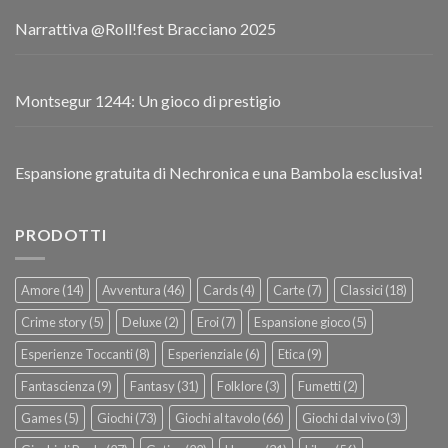
Narrattiva @Roll!fest Bracciano 2025
Montsegur 1244: Un gioco di prestigio
Espansione gratuita di Nechronica e una Bambola esclusiva!
PRODOTTI
Amore
(14)
Avventura
(46)
Cards
(4)
Carte
(7)
Classici
(18)
Crime story
(5)
Deluxe
(2)
Eroi
(7)
Espansione gioco
(5)
Esperienze Toccanti
(8)
Esperienziale
(6)
Etica
(9)
Fantascienza
(9)
Fantasy
(31)
Folklore
(3)
Fumetti
(2)
Games
(5)
Giochi
(73)
Giochi al tavolo
(66)
Giochi dal vivo
(3)