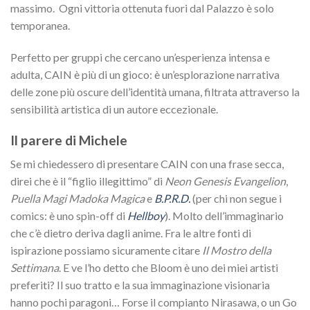
massimo. Ogni vittoria ottenuta fuori dal Palazzo è solo
temporanea.
Perfetto per gruppi che cercano un’esperienza intensa e
adulta, CAIN è più di un gioco: è un’esplorazione narrativa
delle zone più oscure dell’identità umana, filtrata attraverso la
sensibilità artistica di un autore eccezionale.
Il parere di Michele
Se mi chiedessero di presentare CAIN con una frase secca,
direi che è il “figlio illegittimo” di
Neon Genesis Evangelion
,
Puella Magi Madoka Magica
e
B.P.R.D.
(per chi non segue i
comics: è uno spin-off di
Hellboy
). Molto dell’immaginario
che c’è dietro deriva dagli anime. Fra le altre fonti di
ispirazione possiamo sicuramente citare
Il Mostro della
Settimana
.
E ve l’ho detto che Bloom è uno dei miei artisti
preferiti? Il suo tratto e la sua immaginazione visionaria
hanno pochi paragoni… Forse il compianto Nirasawa, o un Go