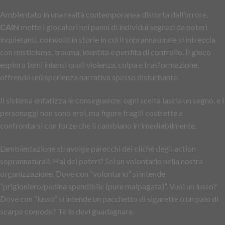
Ambientato in una realtà contemporanea distorta dall’orrore,
CAIN
mette i giocatori nei panni di individui segnati da poteri
inquietanti, coinvolti in storie in cui il soprannaturale si intreccia
con misticismo, trauma, identità e perdita di controllo. Il gioco
esplora temi intensi quali violenza, colpa e trasformazione,
offrendo un’esperienza narrativa spesso disturbante.
Il sistema enfatizza le conseguenze: ogni scelta lascia un segno, e i
personaggi non sono eroi, ma figure fragili costrette a
confrontarsi con forze che li cambiano irrimediabilmente.
L’ambientazione stravolge parecchi dei cliché degli action
soprannaturali. Hai dei poteri? Sei un volontario nella nostra
organizzazione. Dove con “volontario” si intende
“prigioniero/pedina spendibile (pure malpagata)”. Vuoi un lusso?
Dove con “lusso” si intende un pacchetto di sigarette o un paio di
scarpe comode? Te lo devi guadagnare.