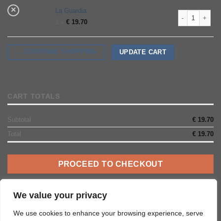
×
La Guardia
La Guardia quan
1 x
€
19.70
← CONTINUE SHOPPING
UPDATE CART
CART TOTALS
Subtotal
€
19.70
Total
€
19.70
PROCEED TO CHECKOUT
Coupon
We value your privacy
We use cookies to enhance your browsing experience, serve