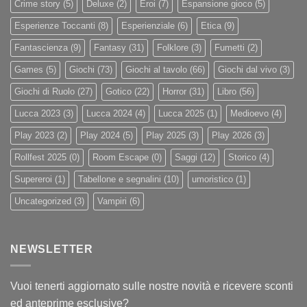
Crime story
(5)
Deluxe
(2)
Eroi
(7)
Espansione gioco
(5)
Esperienze Toccanti
(8)
Esperienziale
(6)
Etica
(9)
Fantascienza
(9)
Fantasy
(31)
Folklore
(3)
Fumetti
(2)
Games
(5)
Giochi
(73)
Giochi al tavolo
(66)
Giochi dal vivo
(3)
Giochi di Ruolo
(27)
Gotico
(22)
Horror
(31)
Libro
(56)
Lucca 2023
(3)
Lucca 2024
(4)
Lucca 2025
(1)
Medioevo
(4)
Play 2023
(2)
Play 2024
(5)
Play 2025
(3)
Play 2026
(3)
Rollfest 2025
(0)
Room Escape
(0)
Saggi
(12)
Storico
(4)
Supereroi
(1)
Tabellone e segnalini
(10)
umoristico
(1)
Uncategorized
(3)
Vampiri
(6)
NEWSLETTER
Vuoi tenerti aggiornato sulle nostre novità e ricevere sconti
ed anteprime esclusive?