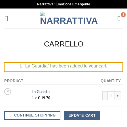
Skip
Narrattiva: Emozione Emergente
to
content
CARRELLO
“La Guardia” has been added to your cart.
PRODUCT
QUANTITY
×
La Guardia
La Guardia quan
1 x
€
19.70
← CONTINUE SHOPPING
UPDATE CART