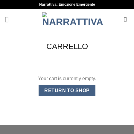
Skip
Narrattiva: Emozione Emergente
to
content
CARRELLO
Your cart is currently empty.
RETURN TO SHOP