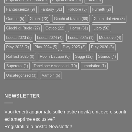
Fantascienza
(9)
Fantasy
(31)
Folklore
(3)
Fumetti
(2)
Games
(5)
Giochi
(73)
Giochi al tavolo
(66)
Giochi dal vivo
(3)
Giochi di Ruolo
(27)
Gotico
(22)
Horror
(31)
Libro
(56)
Lucca 2023
(3)
Lucca 2024
(4)
Lucca 2025
(1)
Medioevo
(4)
Play 2023
(2)
Play 2024
(5)
Play 2025
(3)
Play 2026
(3)
Rollfest 2025
(0)
Room Escape
(0)
Saggi
(12)
Storico
(4)
Supereroi
(1)
Tabellone e segnalini
(10)
umoristico
(1)
Uncategorized
(3)
Vampiri
(6)
NEWSLETTER
Vuoi tenerti aggiornato sulle nostre novità e ricevere sconti
ed anteprime esclusive?
Registrati alla nostra Newsletter!