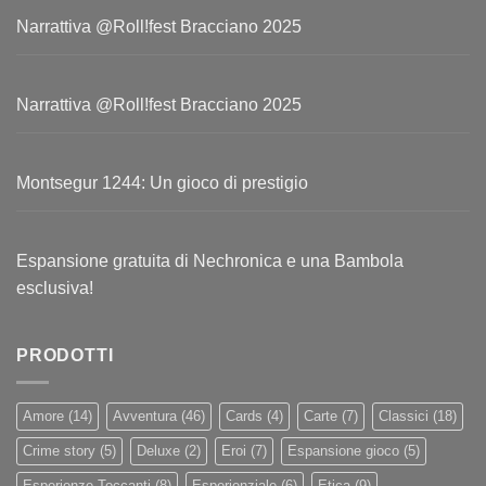
Narrattiva @Roll!fest Bracciano 2025
Narrattiva @Roll!fest Bracciano 2025
Montsegur 1244: Un gioco di prestigio
Espansione gratuita di Nechronica e una Bambola
esclusiva!
PRODOTTI
Amore
(14)
Avventura
(46)
Cards
(4)
Carte
(7)
Classici
(18)
Crime story
(5)
Deluxe
(2)
Eroi
(7)
Espansione gioco
(5)
Esperienze Toccanti
(8)
Esperienziale
(6)
Etica
(9)