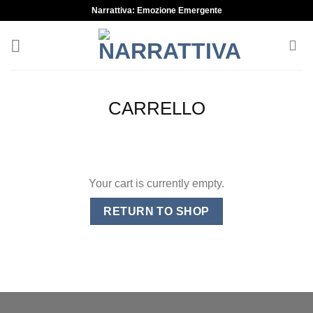
Skip
Narrattiva: Emozione Emergente
to
content
CARRELLO
Your cart is currently empty.
RETURN TO SHOP