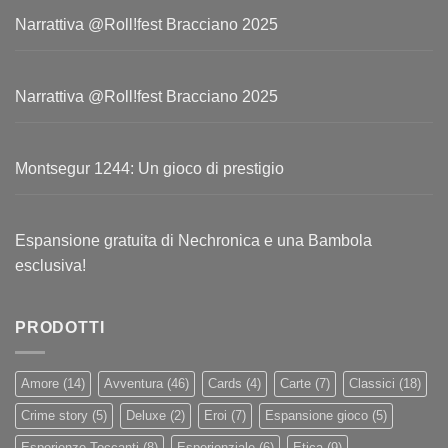
Narrattiva @Roll!fest Bracciano 2025
Narrattiva @Roll!fest Bracciano 2025
Montsegur 1244: Un gioco di prestigio
Espansione gratuita di Nechronica e una Bambola
esclusiva!
PRODOTTI
Amore
(14)
Avventura
(46)
Cards
(4)
Carte
(7)
Classici
(18)
Crime story
(5)
Deluxe
(2)
Eroi
(7)
Espansione gioco
(5)
Esperienze Toccanti
(8)
Esperienziale
(6)
Etica
(9)