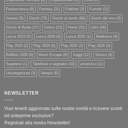
Fantascienza
(9)
Fantasy
(31)
Folklore
(3)
Fumetti
(2)
Games
(5)
Giochi
(73)
Giochi al tavolo
(66)
Giochi dal vivo
(3)
Giochi di Ruolo
(27)
Gotico
(22)
Horror
(31)
Libro
(56)
Lucca 2023
(3)
Lucca 2024
(4)
Lucca 2025
(1)
Medioevo
(4)
Play 2023
(2)
Play 2024
(5)
Play 2025
(3)
Play 2026
(3)
Rollfest 2025
(0)
Room Escape
(0)
Saggi
(12)
Storico
(4)
Supereroi
(1)
Tabellone e segnalini
(10)
umoristico
(1)
Uncategorized
(3)
Vampiri
(6)
NEWSLETTER
Vuoi tenerti aggiornato sulle nostre novità e ricevere sconti
ed anteprime esclusive?
Registrati alla nostra Newsletter!